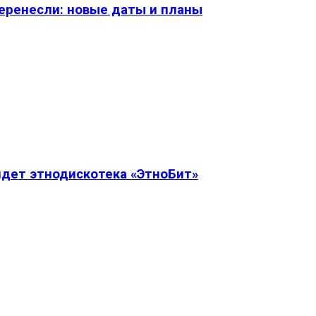
перенесли: новые даты и планы
дет этнодискотека «ЭтноБит»