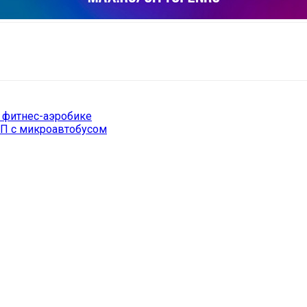
il
Copy URL
 фитнес-аэробике
ТП с микроавтобусом