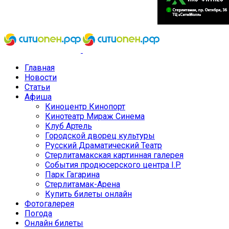
Главная
Новости
Статьи
Афиша
Киноцентр Кинопорт
Кинотеатр Мираж Синема
Клуб Артель
Городской дворец культуры
Русский Драматический Театр
Стерлитамакская картинная галерея
События продюсерского центра I.P.
Парк Гагарина
Стерлитамак-Арена
Купить билеты онлайн
Фотогалерея
Погода
Онлайн билеты