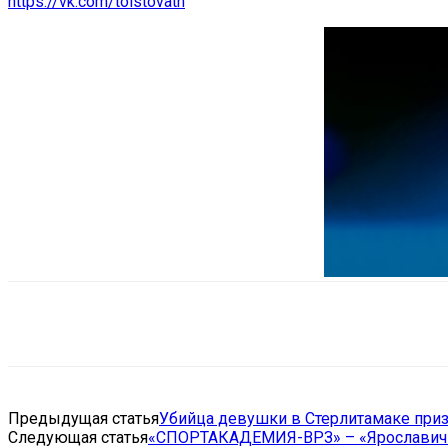
https://vk.com/tolstovatn
Поделиться
VK
Telegram
Ema
Предыдущая статья
Убийца девушки в Стерлитамаке приз
Следующая статья
«СПОРТАКАДЕМИЯ-ВРЗ» – «Ярославич»