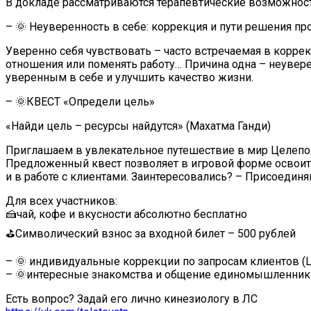
В докладе рассматриваются терапевтические возможност
– 🌞 Неуверенность в себе: коррекция и пути решения п
Уверенно себя чувствовать – часто встречаемая в коррек
отношения или поменять работу… Причина одна – неувер
уверенным в себе и улучшить качество жизни.
– 🌞КВЕСТ «Определи цель»
«Найди цель – ресурсы найдутся» (Махатма Ганди)
Приглашаем в увлекательное путешествие в мир Целепол
Предложенный квест позволяет в игровой форме освоить 
и в работе с клиентами. Заинтересовались? – Присоединя
Для всех участников:
🍰чай, кофе и вкусности абсолютно бесплатно
⛳Символический взнос за входной билет – 500 рублей
– 🌞 индивидуальные коррекции по запросам клиентов (Ц
– 🌞интересные знакомства и общение единомышленник
Есть вопрос? Задай его лично кинезиологу в ЛС