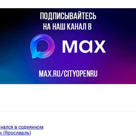
il
Copy URL
нался в содеянном
 (Ярославль)