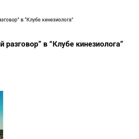
зговор” в “Клубе кинезиолога”
 разговор” в “Клубе кинезиолога”
il
Copy URL