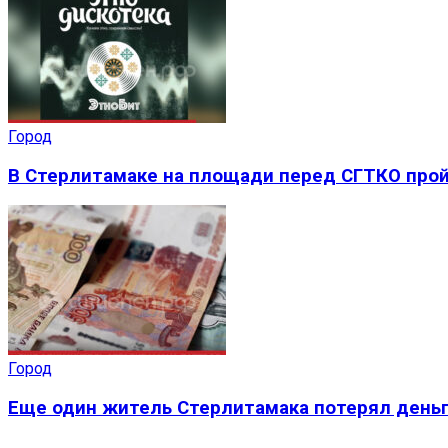
Город
В Стерлитамаке на площади перед СГТКО прой
Город
Еще один житель Стерлитамака потерял деньг