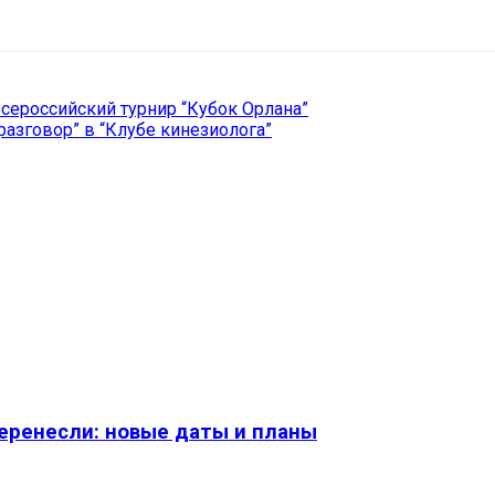
il
Copy URL
сероссийский турнир “Кубок Орлана”
азговор” в “Клубе кинезиолога”
перенесли: новые даты и планы