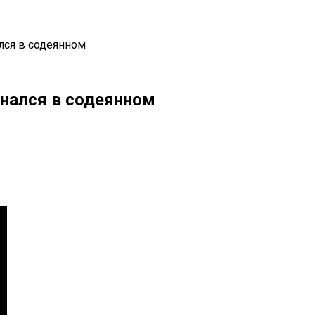
лся в содеянном
знался в содеянном
il
Copy URL