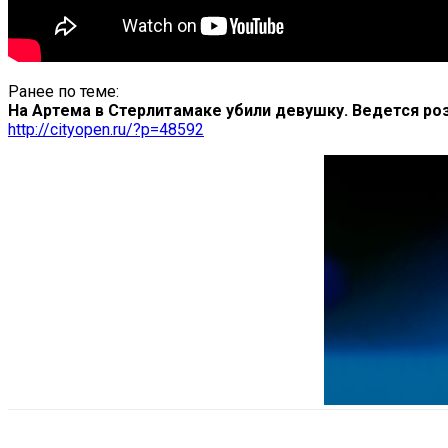
Ранее по теме:
На Артема в Стерлитамаке убили девушку. Ведется р
http://cityopen.ru/?p=48592