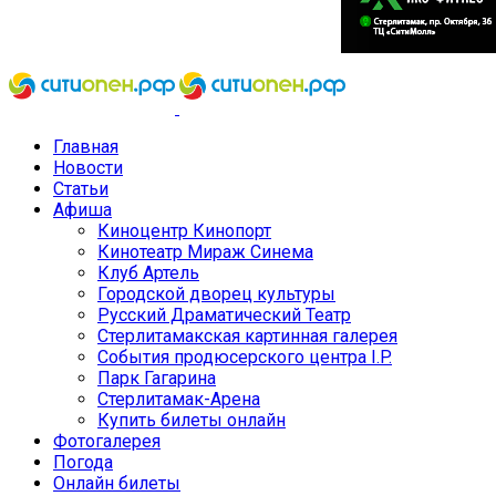
Главная
Новости
Статьи
Афиша
Киноцентр Кинопорт
Кинотеатр Мираж Синема
Клуб Артель
Городской дворец культуры
Русский Драматический Театр
Стерлитамакская картинная галерея
События продюсерского центра I.P.
Парк Гагарина
Стерлитамак-Арена
Купить билеты онлайн
Фотогалерея
Погода
Онлайн билеты