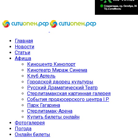
Главная
Новости
Статьи
Афиша
Киноцентр Кинопорт
Кинотеатр Мираж Синема
Клуб Артель
Городской дворец культуры
Русский Драматический Театр
Стерлитамакская картинная галерея
События продюсерского центра I.P.
Парк Гагарина
Стерлитамак-Арена
Купить билеты онлайн
Фотогалерея
Погода
Онлайн билеты