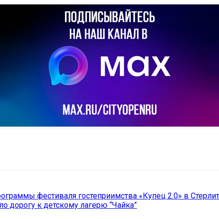
il
Copy URL
программы фестиваля гостеприимства «Купец 2.0» в Стерли
ло дорогу к детскому лагерю “Чайка”