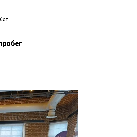
бег
пробег
il
Copy URL