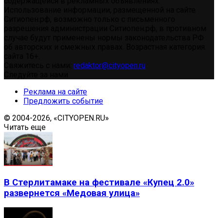
содержащейся в рекламных объявлениях.
Использование информации, размещенной на сайте
Ситиопен.рф, возможно только с письменного
разрешения администрации Ситиопен.рф, в противном
случае будут применены нормы законодательства РФ
об авторских и смежных правах. Возрастная категория
сайта 16+.
Свяжитесь с нами:
redaktor@cityopen.ru
Следуйте за нами
Реклама на сайте
Предложить событие
© 2004-2026, «CITYOPEN.RU»
Читать еще
В Стерлитамаке на фестивале «Купец 2.0»
развернется «Медовая улица»