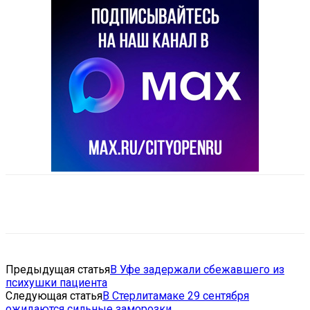
VK
Telegram
Email
Copy URL
Предыдущая статья
В Уфе задержали сбежавшего из
психушки пациента
Следующая статья
В Стерлитамаке 29 сентября
ожидаются сильные заморозки