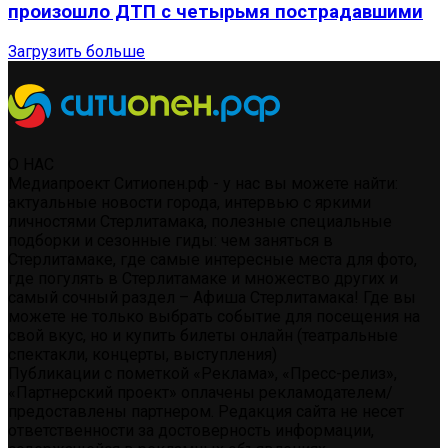
произошло ДТП с четырьмя пострадавшими
Загрузить больше
О НАС
Медиапроект Ситиопен.рф - у нас вы можете найти:
актуальные новости города, интервью с яркими
личностями Стерлитамака, полезные специальные
подборки и сезонные гиды: чем заняться в
Стерлитамаке, где самые интересные места для фото,
где погулять в Стерлитамаке и множество других и
самый сочный раздел – Афиша Стерлитамака! Где вы
можете не только выбрать событие для посещения на
свой вкус, но и купить билеты онлайн (театральные
спектакли, концерты, выступления)
Публикации с пометкой «Реклама», «Пресс-релиз»,
«Партнерский проект» оплачены рекламодателем/
предоставлены партнером. Редакция сайта не несет
ответственности за достоверность информации,