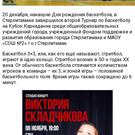
20 декабря, накануне Дня рождения баскетбола, в
Стерлитамаке завершился второй Турнир по баскетболу
на Кубок Каркаданна среди общеобразовательных
учреждений города, учрежденный Фондом поддержки и
развития образования города Стерлитамака и МАОУ
«СОШ №2» г.о.г.Стерлитамак.
Баскетбол 3×3, или, как его ещё называют, стритбол,
играют в одно кольцо. Стритбол возник в 50-х годах XX
века. От обычного баскетбола отличается количеством
игроков в команде – их 3, и зоной игры – половиной
баскетбольного поля. Время игры также сокращено до 6
минут.