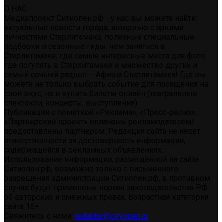
О НАС
Медиапроект Ситиопен.рф - у нас вы можете найти:
актуальные новости города, интервью с яркими
личностями Стерлитамака, полезные специальные
подборки и сезонные гиды: чем заняться в
Стерлитамаке, где самые интересные места для фото,
где погулять в Стерлитамаке и множество других и
самый сочный раздел – Афиша Стерлитамака! Где вы
можете не только выбрать событие для посещения на
свой вкус, но и купить билеты онлайн (театральные
спектакли, концерты, выступления)
Публикации с пометкой «Реклама», «Пресс-релиз»,
«Партнерский проект» оплачены рекламодателем/
предоставлены партнером. Редакция сайта не несет
ответственности за достоверность информации,
содержащейся в рекламных объявлениях.
Использование информации, размещенной на сайте
Ситиопен.рф, возможно только с письменного
разрешения администрации Ситиопен.рф, в противном
случае будут применены нормы законодательства РФ
об авторских и смежных правах. Возрастная категория
сайта 16+.
Свяжитесь с нами:
redaktor@cityopen.ru