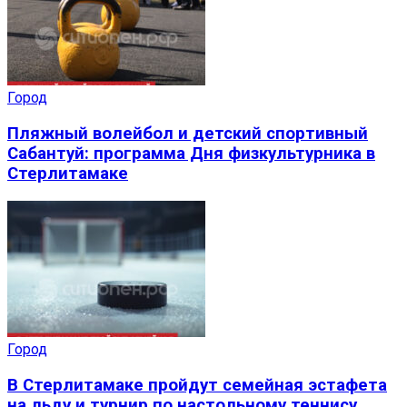
Город
Пляжный волейбол и детский спортивный
Сабантуй: программа Дня физкультурника в
Стерлитамаке
Город
В Стерлитамаке пройдут семейная эстафета
на льду и турнир по настольному теннису