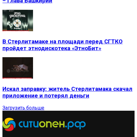
– глава Башкирии
В Стерлитамаке на площади перед СГТКО
пройдет этнодискотека «ЭтноБит»
Искал заправку: житель Стерлитамака скачал
приложение и потерял деньги
Загрузить больше