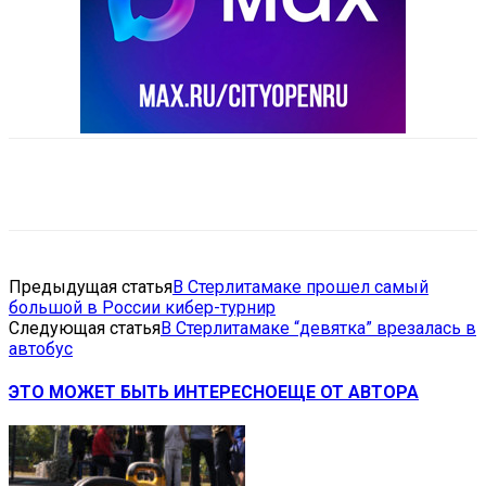
VK
Telegram
Email
Copy URL
Предыдущая статья
В Стерлитамаке прошел самый
большой в России кибер-турнир
Следующая статья
В Стерлитамаке “девятка” врезалась в
автобус
ЭТО МОЖЕТ БЫТЬ ИНТЕРЕСНО
ЕЩЕ ОТ АВТОРА