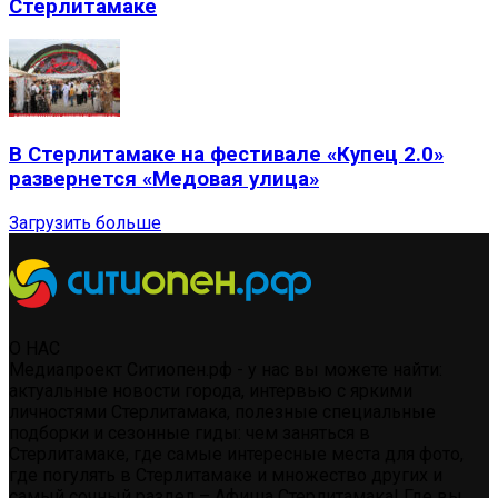
Стерлитамаке
В Стерлитамаке на фестивале «Купец 2.0»
развернется «Медовая улица»
Загрузить больше
О НАС
Медиапроект Ситиопен.рф - у нас вы можете найти:
актуальные новости города, интервью с яркими
личностями Стерлитамака, полезные специальные
подборки и сезонные гиды: чем заняться в
Стерлитамаке, где самые интересные места для фото,
где погулять в Стерлитамаке и множество других и
самый сочный раздел – Афиша Стерлитамака! Где вы