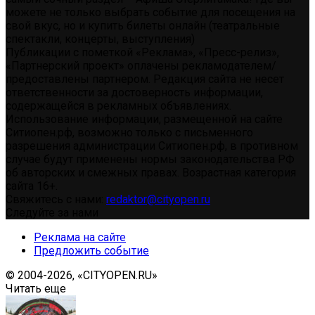
можете не только выбрать событие для посещения на
свой вкус, но и купить билеты онлайн (театральные
спектакли, концерты, выступления)
Публикации с пометкой «Реклама», «Пресс-релиз»,
«Партнерский проект» оплачены рекламодателем/
предоставлены партнером. Редакция сайта не несет
ответственности за достоверность информации,
содержащейся в рекламных объявлениях.
Использование информации, размещенной на сайте
Ситиопен.рф, возможно только с письменного
разрешения администрации Ситиопен.рф, в противном
случае будут применены нормы законодательства РФ
об авторских и смежных правах. Возрастная категория
сайта 16+.
Свяжитесь с нами:
redaktor@cityopen.ru
Следуйте за нами
Реклама на сайте
Предложить событие
© 2004-2026, «CITYOPEN.RU»
Читать еще