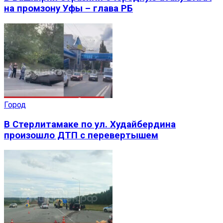
на промзону Уфы – глава РБ
Город
В Стерлитамаке по ул. Худайбердина
произошло ДТП с перевертышем