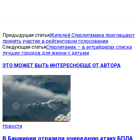
VK
Telegram
Email
Copy URL
Предыдущая статья
Жителей Стерлитамака приглашают
принять участие в рейтинговом голосовании
Следующая статья
Стерлитамак – в аутсайдерах списка
лучших городов для жизни с детьми
ЭТО МОЖЕТ БЫТЬ ИНТЕРЕСНО
ЕЩЕ ОТ АВТОРА
Новости
В Башкирии отразили очередную атаку БПЛА