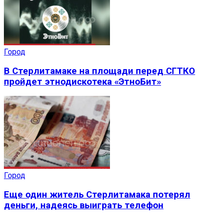
Город
В Стерлитамаке на площади перед СГТКО
пройдет этнодискотека «ЭтноБит»
Город
Еще один житель Стерлитамака потерял
деньги, надеясь выиграть телефон