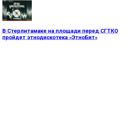
В Стерлитамаке на площади перед СГТКО
пройдет этнодискотека «ЭтноБит»