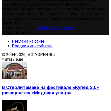
Ситиопен.рф, возможно только с письменного
разрешения администрации Ситиопен.рф, в противном
случае будут применены нормы законодательства РФ
об авторских и смежных правах. Возрастная категория
сайта 16+.
Свяжитесь с нами:
redaktor@cityopen.ru
Следуйте за нами
Реклама на сайте
Предложить событие
© 2004-2026, «CITYOPEN.RU»
Читать еще
В Стерлитамаке на фестивале «Купец 2.0»
развернется «Медовая улица»