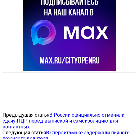
VK
Telegram
Email
Copy URL
Предыдущая статья
В России официально отменили
сдачу ПЦР перед выпиской и самоизоляцию для
контактных
Следующая статья
В Стерлитамаке задержали пьяного
пожилого водителя