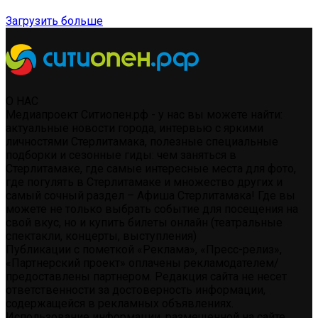
Загрузить больше
О НАС
Медиапроект Ситиопен.рф - у нас вы можете найти:
актуальные новости города, интервью с яркими
личностями Стерлитамака, полезные специальные
подборки и сезонные гиды: чем заняться в
Стерлитамаке, где самые интересные места для фото,
где погулять в Стерлитамаке и множество других и
самый сочный раздел – Афиша Стерлитамака! Где вы
можете не только выбрать событие для посещения на
свой вкус, но и купить билеты онлайн (театральные
спектакли, концерты, выступления)
Публикации с пометкой «Реклама», «Пресс-релиз»,
«Партнерский проект» оплачены рекламодателем/
предоставлены партнером. Редакция сайта не несет
ответственности за достоверность информации,
содержащейся в рекламных объявлениях.
Использование информации, размещенной на сайте