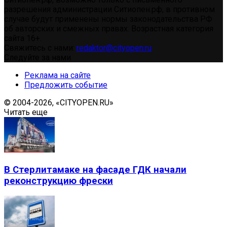
разрешения администрации Ситиопен.рф, в противном
случае будут применены нормы законодательства РФ
об авторских и смежных правах. Возрастная категория
сайта 16+.
Свяжитесь с нами:
redaktor@cityopen.ru
Следуйте за нами
Реклама на сайте
Предложить событие
© 2004-2026, «CITYOPEN.RU»
Читать еще
В Стерлитамаке на фасаде ГДК начали
реконструкцию фрески