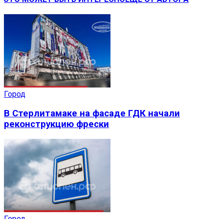
Город
В Стерлитамаке на фасаде ГДК начали
реконструкцию фрески
Город