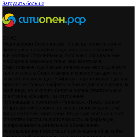
Загрузить больше
О НАС
Медиапроект Ситиопен.рф - у нас вы можете найти:
актуальные новости города, интервью с яркими
личностями Стерлитамака, полезные специальные
подборки и сезонные гиды: чем заняться в
Стерлитамаке, где самые интересные места для фото,
где погулять в Стерлитамаке и множество других и
самый сочный раздел – Афиша Стерлитамака! Где вы
можете не только выбрать событие для посещения на
свой вкус, но и купить билеты онлайн (театральные
спектакли, концерты, выступления)
Публикации с пометкой «Реклама», «Пресс-релиз»,
«Партнерский проект» оплачены рекламодателем/
предоставлены партнером. Редакция сайта не несет
ответственности за достоверность информации,
содержащейся в рекламных объявлениях.
Использование информации, размещенной на сайте
Ситиопен.рф, возможно только с письменного