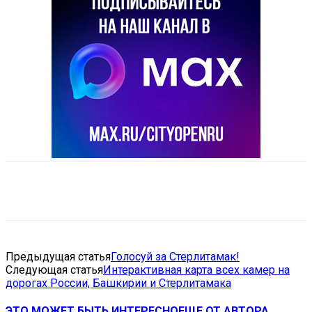
VK
Telegram
Email
Copy URL
Предыдущая статья
Голосуй за Стерлитамак!
Следующая статья
Интерактивная карта всех камер на
дорогах России, Башкирии и Стерлитамака
ЭТО МОЖЕТ БЫТЬ ИНТЕРЕСНО
ЕЩЕ ОТ АВТОРА