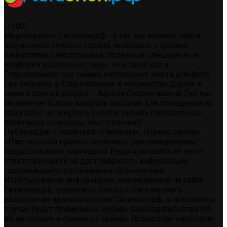
О НАС
Медиапроект Ситиопен.рф - у нас вы можете найти:
актуальные новости города, интервью с яркими
личностями Стерлитамака, полезные специальные
подборки и сезонные гиды: чем заняться в
Стерлитамаке, где самые интересные места для фото,
где погулять в Стерлитамаке и множество других и
самый сочный раздел – Афиша Стерлитамака! Где вы
можете не только выбрать событие для посещения на
свой вкус, но и купить билеты онлайн (театральные
спектакли, концерты, выступления)
Публикации с пометкой «Реклама», «Пресс-релиз»,
«Партнерский проект» оплачены рекламодателем/
предоставлены партнером. Редакция сайта не несет
ответственности за достоверность информации,
содержащейся в рекламных объявлениях.
Использование информации, размещенной на сайте
Ситиопен.рф, возможно только с письменного
разрешения администрации Ситиопен.рф, в противном
случае будут применены нормы законодательства РФ
об авторских и смежных правах. Возрастная категория