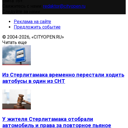
сайта 16+.
Свяжитесь с нами:
redaktor@cityopen.ru
Следуйте за нами
Реклама на сайте
Предложить событие
© 2004-2026, «CITYOPEN.RU»
Читать еще
Из Стерлитамака временно перестали ходить
автобусы в один из СНТ
У жителя Стерлитамака отобрали
автомобиль и права за повторное пьяное