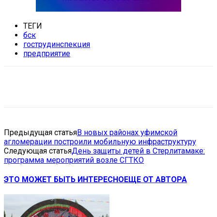
ТЕГИ
бск
гострудинспекция
предприятие
VK
Telegram
Email
Copy URL
Предыдущая статья
В новых районах уфимской
агломерации построили мобильную инфраструктуру
Следующая статья
День защиты детей в Стерлитамаке:
программа мероприятий возле СГТКО
ЭТО МОЖЕТ БЫТЬ ИНТЕРЕСНО
ЕЩЕ ОТ АВТОРА