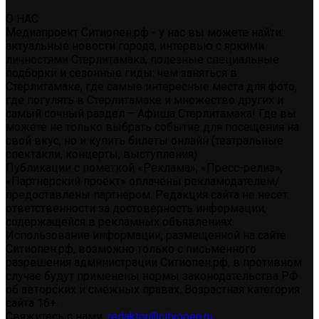
О НАС
Медиапроект Ситиопен.рф - у нас вы можете найти:
актуальные новости города, интервью с яркими
личностями Стерлитамака, полезные специальные
подборки и сезонные гиды: чем заняться в
Стерлитамаке, где самые интересные места для фото,
где погулять в Стерлитамаке и множество других и
самый сочный раздел – Афиша Стерлитамака! Где вы
можете не только выбрать событие для посещения на
свой вкус, но и купить билеты онлайн (театральные
спектакли, концерты, выступления)
Публикации с пометкой «Реклама», «Пресс-релиз»,
«Партнерский проект» оплачены рекламодателем/
предоставлены партнером. Редакция сайта не несет
ответственности за достоверность информации,
содержащейся в рекламных объявлениях.
Использование информации, размещенной на сайте
Ситиопен.рф, возможно только с письменного
разрешения администрации Ситиопен.рф, в противном
случае будут применены нормы законодательства РФ
об авторских и смежных правах. Возрастная категория
сайта 16+.
Свяжитесь с нами:
redaktor@cityopen.ru