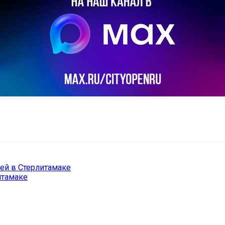
il
Copy URL
лей в Стерлитамаке
итамаке