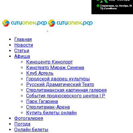
Главная
Новости
Статьи
Афиша
Киноцентр Кинопорт
Кинотеатр Мираж Синема
Клуб Артель
Городской дворец культуры
Русский Драматический Театр
Стерлитамакская картинная галерея
События продюсерского центра I.P.
Парк Гагарина
Стерлитамак-Арена
Купить билеты онлайн
Фотогалерея
Погода
Онлайн билеты