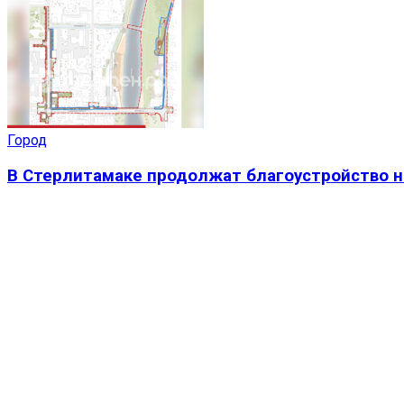
Город
В Стерлитамаке продолжат благоустройство н