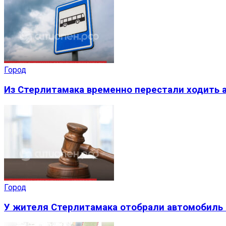
Город
Из Стерлитамака временно перестали ходить а
Город
У жителя Стерлитамака отобрали автомобиль 