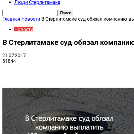
Люди Стерлитамака
Главная
Новости
В Стерлитамаке суд обязал компанию вы
Новости
В Стерлитамаке суд обязал компани
21.07.2017
51844
Поделиться
VK
Telegram
Ema