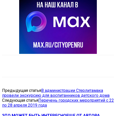
VK
Telegram
Email
Copy URL
Предыдущая статья
В администрации Стерлитамака
провели экскурсию для воспитанников детского дома
Следующая статья
Перечень городских мероприятий с 22
по 28 апреля 2019 года
ЭТО МОЖЕТ БЫТЬ ИНТЕРЕСНО
ЕЩЕ ОТ АВТОРА