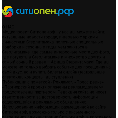
О НАС
Медиапроект Ситиопен.рф - у нас вы можете найти:
актуальные новости города, интервью с яркими
личностями Стерлитамака, полезные специальные
подборки и сезонные гиды: чем заняться в
Стерлитамаке, где самые интересные места для фото,
где погулять в Стерлитамаке и множество других и
самый сочный раздел – Афиша Стерлитамака! Где вы
можете не только выбрать событие для посещения на
свой вкус, но и купить билеты онлайн (театральные
спектакли, концерты, выступления)
Публикации с пометкой «Реклама», «Пресс-релиз»,
«Партнерский проект» оплачены рекламодателем/
предоставлены партнером. Редакция сайта не несет
ответственности за достоверность информации,
содержащейся в рекламных объявлениях.
Использование информации, размещенной на сайте
Ситиопен.рф, возможно только с письменного
разрешения администрации Ситиопен.рф, в противном