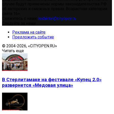
случае будут применены нормы законодательства РФ
об авторских и смежных правах. Возрастная категория
сайта 16+.
Свяжитесь с нами:
redaktor@cityopen.ru
Следуйте за нами
Реклама на сайте
Предложить событие
© 2004-2026, «CITYOPEN.RU»
Читать еще
В Стерлитамаке на фестивале «Купец 2.0»
развернется «Медовая улица»