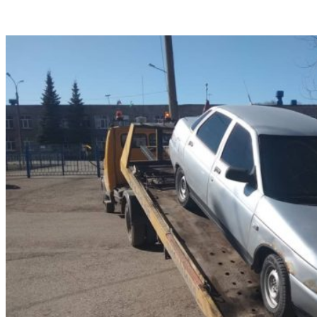
VK
Telegram
Email
Copy URL