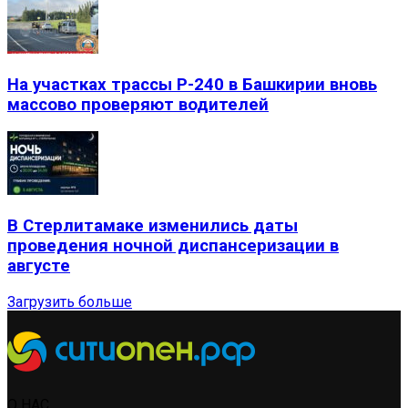
На участках трассы Р-240 в Башкирии вновь
массово проверяют водителей
В Стерлитамаке изменились даты
проведения ночной диспансеризации в
августе
Загрузить больше
О НАС