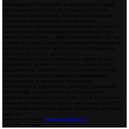
Медиапроект Ситиопен.рф - у нас вы можете найти:
актуальные новости города, интервью с яркими
личностями Стерлитамака, полезные специальные
подборки и сезонные гиды: чем заняться в
Стерлитамаке, где самые интересные места для фото,
где погулять в Стерлитамаке и множество других и
самый сочный раздел – Афиша Стерлитамака! Где вы
можете не только выбрать событие для посещения на
свой вкус, но и купить билеты онлайн (театральные
спектакли, концерты, выступления)
Публикации с пометкой «Реклама», «Пресс-релиз»,
«Партнерский проект» оплачены рекламодателем/
предоставлены партнером. Редакция сайта не несет
ответственности за достоверность информации,
содержащейся в рекламных объявлениях.
Использование информации, размещенной на сайте
Ситиопен.рф, возможно только с письменного
разрешения администрации Ситиопен.рф, в противном
случае будут применены нормы законодательства РФ
об авторских и смежных правах. Возрастная категория
сайта 16+.
Свяжитесь с нами:
redaktor@cityopen.ru
Следуйте за нами