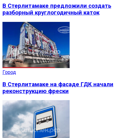
В Стерлитамаке предложили создать
разборный круглогодичный каток
Город
В Стерлитамаке на фасаде ГДК начали
реконструкцию фрески