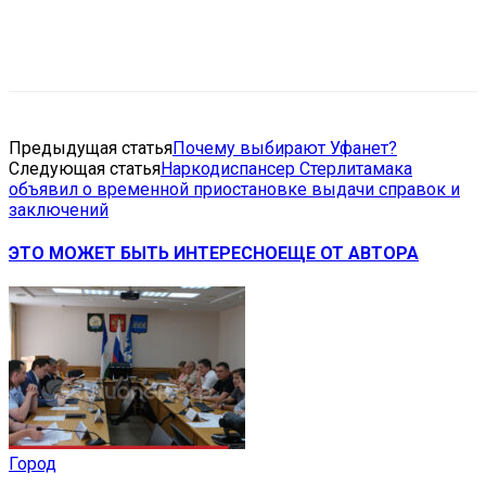
VK
Telegram
Email
Copy URL
Предыдущая статья
Почему выбирают Уфанет?
Следующая статья
Наркодиспансер Стерлитамака
объявил о временной приостановке выдачи справок и
заключений
ЭТО МОЖЕТ БЫТЬ ИНТЕРЕСНО
ЕЩЕ ОТ АВТОРА
Город