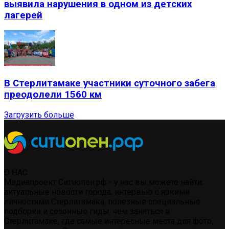
выявила нарушения в одном из детских
лагерей
В Стерлитамаке участники суточного забега
преодолели 1560 км
Загрузить больше
О НАС
Медиапроект Ситиопен.рф - у нас вы можете найти:
актуальные новости города, интервью с яркими
личностями Стерлитамака, полезные специальные
подборки и сезонные гиды: чем заняться в
Стерлитамаке, где самые интересные места для фото,