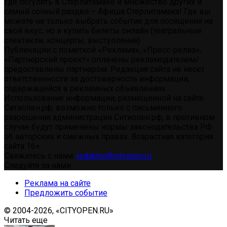
где погулять в Стерлитамаке и множество других и
самый сочный раздел – Афиша Стерлитамака! Где вы
можете не только выбрать событие для посещения на
свой вкус, но и купить билеты онлайн (театральные
спектакли, концерты, выступления)
Публикации с пометкой «Реклама», «Пресс-релиз»,
«Партнерский проект» оплачены рекламодателем/
предоставлены партнером. Редакция сайта не несет
ответственности за достоверность информации,
содержащейся в рекламных объявлениях.
Использование информации, размещенной на сайте
Ситиопен.рф, возможно только с письменного
разрешения администрации Ситиопен.рф, в противном
случае будут применены нормы законодательства РФ
об авторских и смежных правах. Возрастная категория
сайта 16+.
Свяжитесь с нами:
redaktor@cityopen.ru
Следуйте за нами
Реклама на сайте
Предложить событие
© 2004-2026, «CITYOPEN.RU»
Читать еще