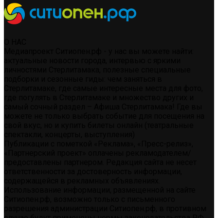
О НАС
Медиапроект Ситиопен.рф - у нас вы можете найти:
актуальные новости города, интервью с яркими
личностями Стерлитамака, полезные специальные
подборки и сезонные гиды: чем заняться в
Стерлитамаке, где самые интересные места для фото,
где погулять в Стерлитамаке и множество других и
самый сочный раздел – Афиша Стерлитамака! Где вы
можете не только выбрать событие для посещения на
свой вкус, но и купить билеты онлайн (театральные
спектакли, концерты, выступления)
Публикации с пометкой «Реклама», «Пресс-релиз»,
«Партнерский проект» оплачены рекламодателем/
предоставлены партнером. Редакция сайта не несет
ответственности за достоверность информации,
содержащейся в рекламных объявлениях.
Использование информации, размещенной на сайте
Ситиопен.рф, возможно только с письменного
разрешения администрации Ситиопен.рф, в противном
случае будут применены нормы законодательства РФ