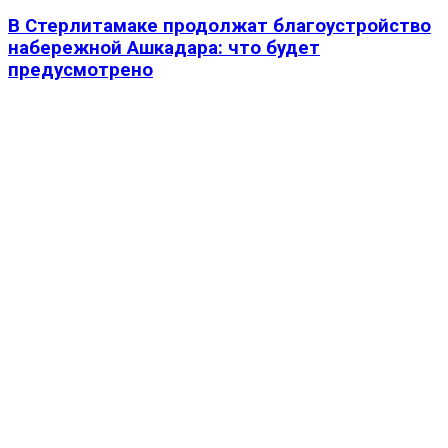
В Стерлитамаке продолжат благоустройство
набережной Ашкадара: что будет
предусмотрено