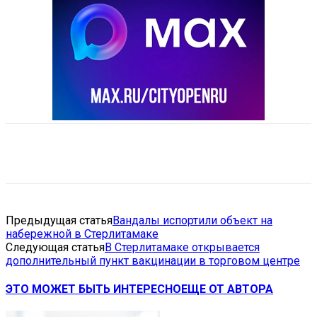
VK
Telegram
Email
Copy URL
Предыдущая статья
Вандалы испортили объект на
набережной в Стерлитамаке
Следующая статья
В Стерлитамаке открывается
дополнительный пункт вакцинации в торговом центре
ЭТО МОЖЕТ БЫТЬ ИНТЕРЕСНО
ЕЩЕ ОТ АВТОРА