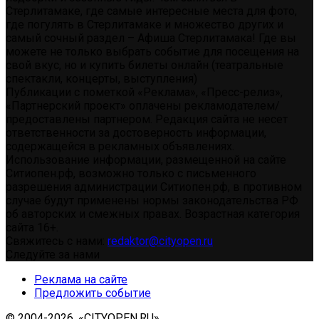
Стерлитамаке, где самые интересные места для фото,
где погулять в Стерлитамаке и множество других и
самый сочный раздел – Афиша Стерлитамака! Где вы
можете не только выбрать событие для посещения на
свой вкус, но и купить билеты онлайн (театральные
спектакли, концерты, выступления)
Публикации с пометкой «Реклама», «Пресс-релиз»,
«Партнерский проект» оплачены рекламодателем/
предоставлены партнером. Редакция сайта не несет
ответственности за достоверность информации,
содержащейся в рекламных объявлениях.
Использование информации, размещенной на сайте
Ситиопен.рф, возможно только с письменного
разрешения администрации Ситиопен.рф, в противном
случае будут применены нормы законодательства РФ
об авторских и смежных правах. Возрастная категория
сайта 16+.
Свяжитесь с нами:
redaktor@cityopen.ru
Следуйте за нами
Реклама на сайте
Предложить событие
© 2004-2026, «CITYOPEN.RU»