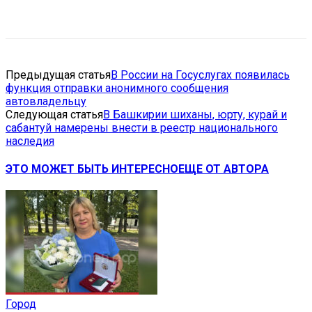
VK
Telegram
Email
Copy URL
Предыдущая статья
В России на Госуслугах появилась
функция отправки анонимного сообщения
автовладельцу
Следующая статья
В Башкирии шиханы, юрту, курай и
сабантуй намерены внести в реестр национального
наследия
ЭТО МОЖЕТ БЫТЬ ИНТЕРЕСНО
ЕЩЕ ОТ АВТОРА
Город