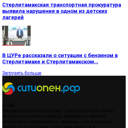
Стерлитамакская транспортная прокуратура
выявила нарушения в одном из детских
лагерей
В ЦУРе рассказали о ситуации с бензином в
Стерлитамаке и Стерлитамакском...
Загрузить больше
О НАС
Медиапроект Ситиопен.рф - у нас вы можете найти:
актуальные новости города, интервью с яркими
личностями Стерлитамака, полезные специальные
подборки и сезонные гиды: чем заняться в