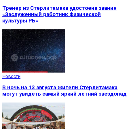
Тренер из Стерлитамака удостоена звания
«Заслуженный работник физической
культуры РБ»
Новости
В ночь на 13 августа жители Стерлитамака
могут увидеть самый яркий летний звездопад