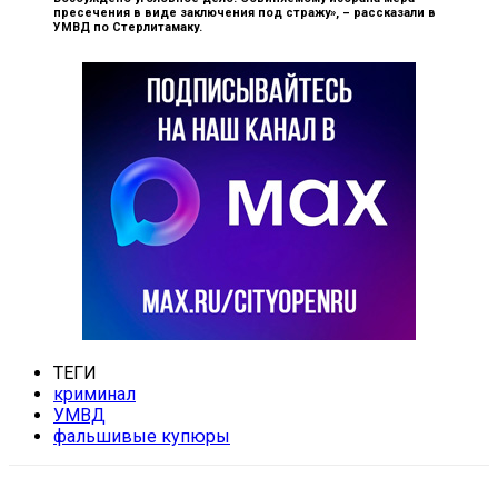
пресечения в виде заключения под стражу», –
рассказали в
УМВД по Стерлитамаку.
ТЕГИ
криминал
УМВД
фальшивые купюры