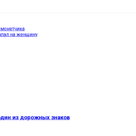
омонетчика
апал на женщину
один из дорожных знаков