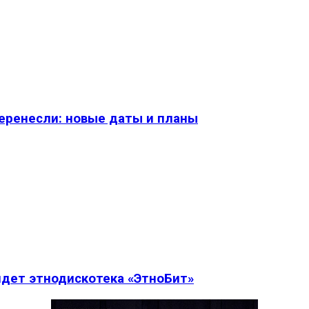
перенесли: новые даты и планы
дет этнодискотека «ЭтноБит»