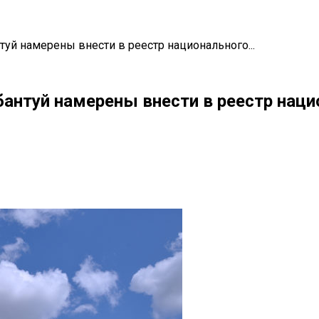
туй намерены внести в реестр национального...
бантуй намерены внести в реестр нац
il
Copy URL