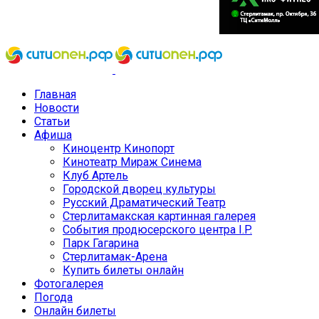
Главная
Новости
Статьи
Афиша
Киноцентр Кинопорт
Кинотеатр Мираж Синема
Клуб Артель
Городской дворец культуры
Русский Драматический Театр
Стерлитамакская картинная галерея
События продюсерского центра I.P.
Парк Гагарина
Стерлитамак-Арена
Купить билеты онлайн
Фотогалерея
Погода
Онлайн билеты