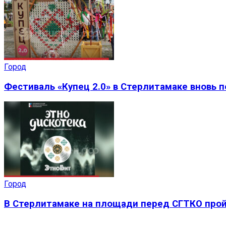
Город
Фестиваль «Купец 2.0» в Стерлитамаке вновь 
Город
В Стерлитамаке на площади перед СГТКО прой