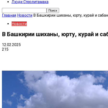
Люди Стерлитамака
Главная
Новости
В Башкирии шиханы, юрту, курай и сабан
Новости
В Башкирии шиханы, юрту, курай и са
12.02.2025
215
Поделиться
VK
Telegram
Ema