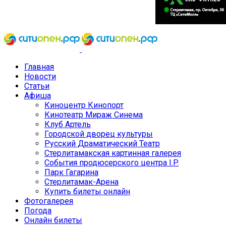
Главная
Новости
Статьи
Афиша
Киноцентр Кинопорт
Кинотеатр Мираж Синема
Клуб Артель
Городской дворец культуры
Русский Драматический Театр
Стерлитамакская картинная галерея
События продюсерского центра I.P.
Парк Гагарина
Стерлитамак-Арена
Купить билеты онлайн
Фотогалерея
Погода
Онлайн билеты