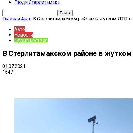
Люди Стерлитамака
Главная
Авто
В Стерлитамакском районе в жутком ДТП по
Авто
Новости
Происшествия
В Стерлитамакском районе в жутком 
01.07.2021
1547
Поделиться
VK
Telegram
Ema