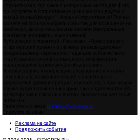
Стерлитамаке, где самые интересные места для фото,
где погулять в Стерлитамаке и множество других и
самый сочный раздел – Афиша Стерлитамака! Где вы
можете не только выбрать событие для посещения на
свой вкус, но и купить билеты онлайн (театральные
спектакли, концерты, выступления)
Публикации с пометкой «Реклама», «Пресс-релиз»,
«Партнерский проект» оплачены рекламодателем/
предоставлены партнером. Редакция сайта не несет
ответственности за достоверность информации,
содержащейся в рекламных объявлениях.
Использование информации, размещенной на сайте
Ситиопен.рф, возможно только с письменного
разрешения администрации Ситиопен.рф, в противном
случае будут применены нормы законодательства РФ
об авторских и смежных правах. Возрастная категория
сайта 16+.
Свяжитесь с нами:
redaktor@cityopen.ru
Следуйте за нами
Реклама на сайте
Предложить событие