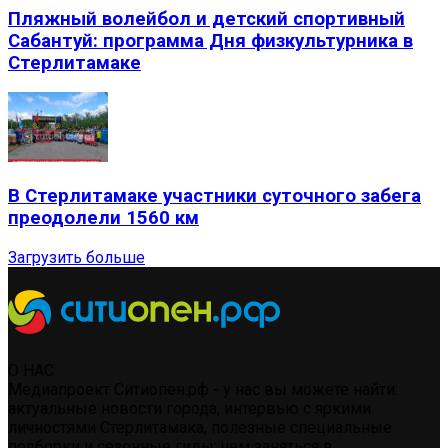
Пляжный волейбол и детский спортивный
Сабантуй: программа Дня физкультурника в
Стерлитамаке
В Стерлитамаке участники суточного забега
преодолели 1560 км
Загрузить больше
О НАС
Медиапроект Ситиопен.рф - у нас вы можете найти:
актуальные новости города, интервью с яркими
личностями Стерлитамака, полезные специальные
подборки и сезонные гиды: чем заняться в