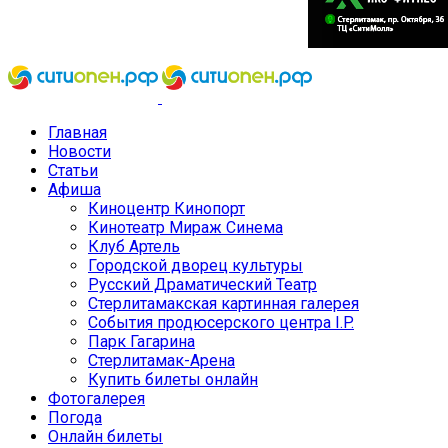
Главная
Новости
Статьи
Афиша
Киноцентр Кинопорт
Кинотеатр Мираж Синема
Клуб Артель
Городской дворец культуры
Русский Драматический Театр
Стерлитамакская картинная галерея
События продюсерского центра I.P.
Парк Гагарина
Стерлитамак-Арена
Купить билеты онлайн
Фотогалерея
Погода
Онлайн билеты