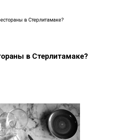
рестораны в Стерлитамаке?
стораны в Стерлитамаке?
il
Copy URL