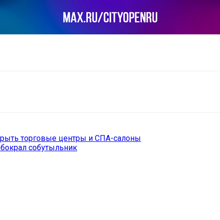
il
Copy URL
крыть торговые центры и СПА-салоны
обокрал собутыльник