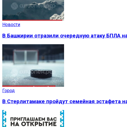
Новости
В Башкирии отразили очередную атаку БПЛА на
Город
В Стерлитамаке пройдут семейная эстафета на