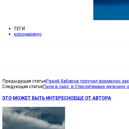
ТЕГИ
коронавирус
Поделиться
VK
Telegram
Ema
Предыдущая статья
Радий Хабиров поручил временно за
Следующая статья
Пили в саду: в Стерлитамаке мужчину 
ЭТО МОЖЕТ БЫТЬ ИНТЕРЕСНО
ЕЩЕ ОТ АВТОРА