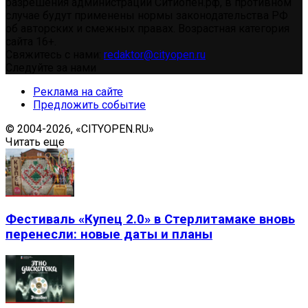
разрешения администрации Ситиопен.рф, в противном
случае будут применены нормы законодательства РФ
об авторских и смежных правах. Возрастная категория
сайта 16+.
Свяжитесь с нами:
redaktor@cityopen.ru
Следуйте за нами
Реклама на сайте
Предложить событие
© 2004-2026, «CITYOPEN.RU»
Читать еще
Фестиваль «Купец 2.0» в Стерлитамаке вновь
перенесли: новые даты и планы