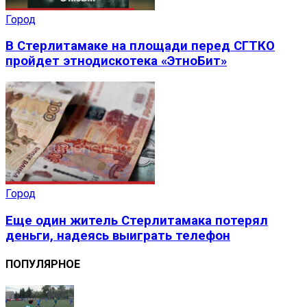
Город
В Стерлитамаке на площади перед СГТКО
пройдет этнодискотека «ЭтноБит»
Город
Еще один житель Стерлитамака потерял
деньги, надеясь выиграть телефон
ПОПУЛЯРНОЕ