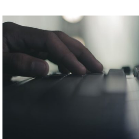
VK
Telegram
Email
Copy URL