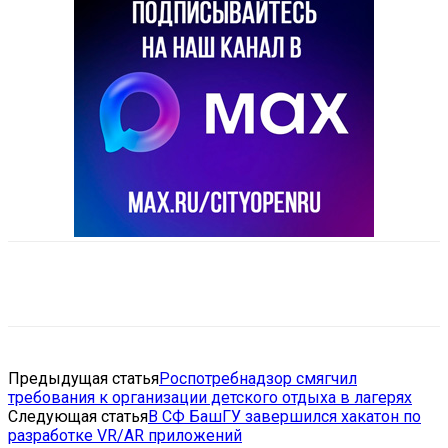
VK
Telegram
Email
Copy URL
Предыдущая статья
Роспотребнадзор смягчил
требования к организации детского отдыха в лагерях
Следующая статья
В СФ БашГУ завершился хакатон по
разработке VR/AR приложений