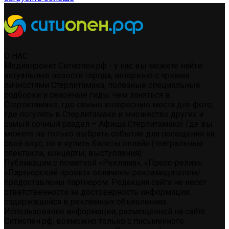
О НАС
Медиапроект Ситиопен.рф - у нас вы можете найти:
актуальные новости города, интервью с яркими
личностями Стерлитамака, полезные специальные
подборки и сезонные гиды: чем заняться в
Стерлитамаке, где самые интересные места для фото,
где погулять в Стерлитамаке и множество других и
самый сочный раздел – Афиша Стерлитамака! Где вы
можете не только выбрать событие для посещения на
свой вкус, но и купить билеты онлайн (театральные
спектакли, концерты, выступления)
Публикации с пометкой «Реклама», «Пресс-релиз»,
«Партнерский проект» оплачены рекламодателем/
предоставлены партнером. Редакция сайта не несет
ответственности за достоверность информации,
содержащейся в рекламных объявлениях.
Использование информации, размещенной на сайте
Ситиопен.рф, возможно только с письменного