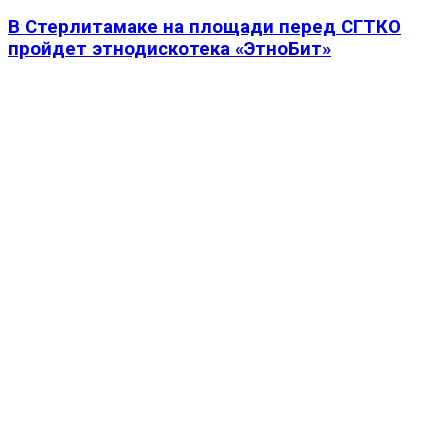
В Стерлитамаке на площади перед СГТКО
пройдет этнодискотека «ЭтноБит»