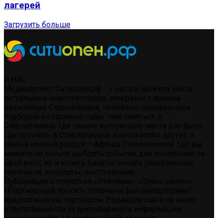
лагерей
Загрузить больше
О НАС
Медиапроект Ситиопен.рф - у нас вы можете найти:
актуальные новости города, интервью с яркими
личностями Стерлитамака, полезные специальные
подборки и сезонные гиды: чем заняться в
Стерлитамаке, где самые интересные места для фото,
где погулять в Стерлитамаке и множество других и
самый сочный раздел – Афиша Стерлитамака! Где вы
можете не только выбрать событие для посещения на
свой вкус, но и купить билеты онлайн (театральные
спектакли, концерты, выступления)
Публикации с пометкой «Реклама», «Пресс-релиз»,
«Партнерский проект» оплачены рекламодателем/
предоставлены партнером. Редакция сайта не несет
ответственности за достоверность информации,