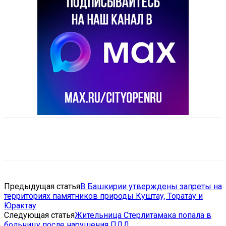
VK
Telegram
Email
Copy URL
Предыдущая статья
В Башкирии утверждены запреты на
территориях памятников природы Куштау, Торатау и
Юрактау
Следующая статья
Жительница Стерлитамака попала в
больницу после нарушения ПДД