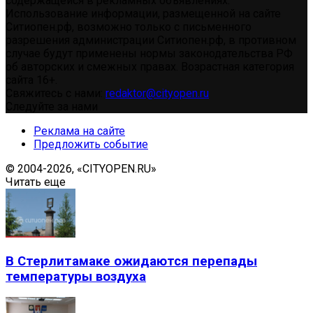
содержащейся в рекламных объявлениях.
Использование информации, размещенной на сайте
Ситиопен.рф, возможно только с письменного
разрешения администрации Ситиопен.рф, в противном
случае будут применены нормы законодательства РФ
об авторских и смежных правах. Возрастная категория
сайта 16+.
Свяжитесь с нами:
redaktor@cityopen.ru
Следуйте за нами
Реклама на сайте
Предложить событие
© 2004-2026, «CITYOPEN.RU»
Читать еще
В Стерлитамаке ожидаются перепады
температуры воздуха