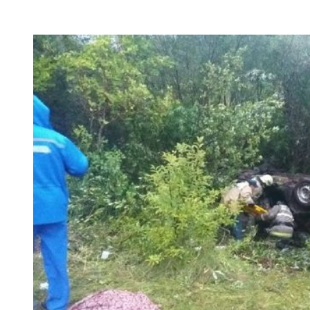
VK
Telegram
Email
Copy URL