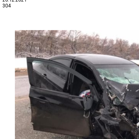
304
VK
Telegram
Email
Copy URL