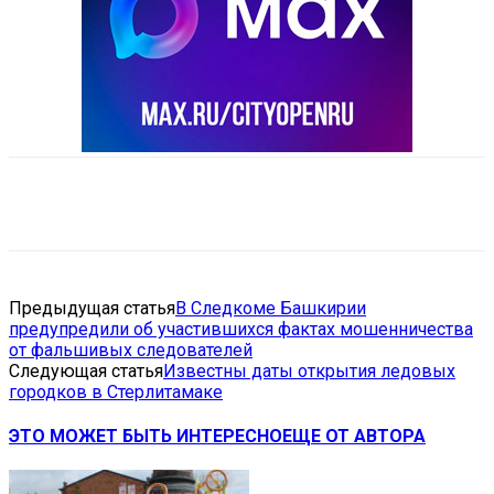
VK
Telegram
Email
Copy URL
Предыдущая статья
В Следкоме Башкирии
предупредили об участившихся фактах мошенничества
от фальшивых следователей
Следующая статья
Известны даты открытия ледовых
городков в Стерлитамаке
ЭТО МОЖЕТ БЫТЬ ИНТЕРЕСНО
ЕЩЕ ОТ АВТОРА