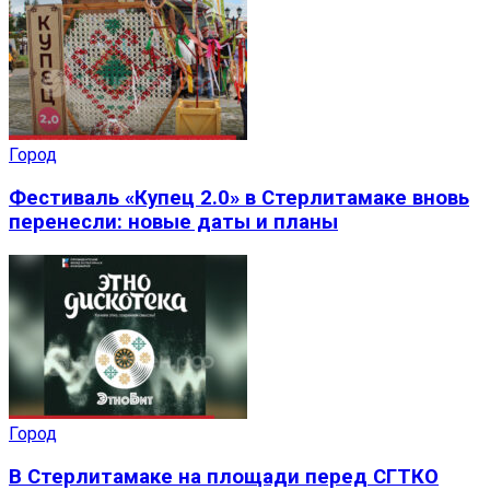
Город
Фестиваль «Купец 2.0» в Стерлитамаке вновь
перенесли: новые даты и планы
Город
В Стерлитамаке на площади перед СГТКО