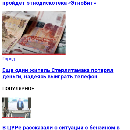
пройдет этнодискотека «ЭтноБит»
Город
Еще один житель Стерлитамака потерял
деньги, надеясь выиграть телефон
ПОПУЛЯРНОЕ
В ЦУРе рассказали о ситуации с бензином в