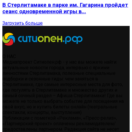
В Стерлитамаке в парке им. Гагарина пройдет
сеанс одновременной игры в...
Загрузить больше
О НАС
Медиапроект Ситиопен.рф - у нас вы можете найти:
актуальные новости города, интервью с яркими
личностями Стерлитамака, полезные специальные
подборки и сезонные гиды: чем заняться в
Стерлитамаке, где самые интересные места для фото,
где погулять в Стерлитамаке и множество других и
самый сочный раздел – Афиша Стерлитамака! Где вы
можете не только выбрать событие для посещения на
свой вкус, но и купить билеты онлайн (театральные
спектакли, концерты, выступления)
Публикации с пометкой «Реклама», «Пресс-релиз»,
«Партнерский проект» оплачены рекламодателем/
предоставлены партнером. Редакция сайта не несет