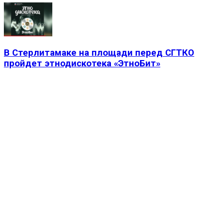
В Стерлитамаке на площади перед СГТКО
пройдет этнодискотека «ЭтноБит»