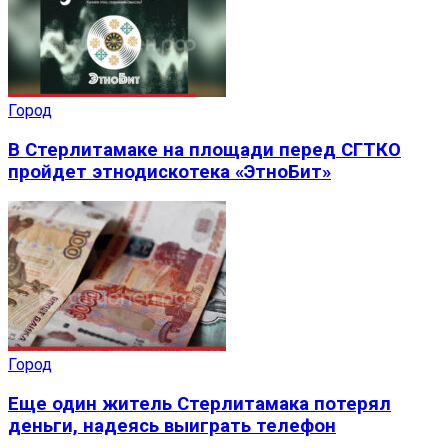
Город
В Стерлитамаке на площади перед СГТКО
пройдет этнодискотека «ЭтноБит»
Город
Еще один житель Стерлитамака потерял
деньги, надеясь выиграть телефон