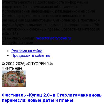
ответственности за достоверность информации,
содержащейся в рекламных объявлениях.
Использование информации, размещенной на сайте
Ситиопен.рф, возможно только с письменного
разрешения администрации Ситиопен.рф, в противном
случае будут применены нормы законодательства РФ
об авторских и смежных правах. Возрастная категория
сайта 16+.
Свяжитесь с нами:
redaktor@cityopen.ru
Следуйте за нами
Реклама на сайте
Предложить событие
© 2004-2026, «CITYOPEN.RU»
Читать еще
Фестиваль «Купец 2.0» в Стерлитамаке вновь
перенесли: новые даты и планы