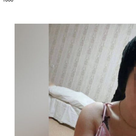
VK
Telegram
Email
Copy URL