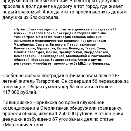
придумывала новые истории. У некоторых девушка
просила в долг денег на дорогу в тот город, где живет
новый знакомый. А когда кто-то просил вернуть деньги,
девушка их блокировала.
«Путем обмана ей удалось похитить денежные средства у 67
мужчин. Жителей Норильска среди потерпевших было
только трое. Общая же география обманов обширна:
заявления о мошенничествах написали представители
Челябинска, Сургута, Таганрога, Петропавловска-
Камчатского, Мурманска, Калуги, Вологды, Твери, Сочи,
Санкт-Петербурга, Пензы, Оренбургской, Свердловской,
Кемеровской, Ленинградской, Московской и Ростовской
областей, Мордовии, Башкортостана, Алтая и других
регионов», –
сообщает пресс-служба МВД по Норильску.
Особенно сильно пострадал в финансовом плане 28-
летний житель Татарстана. Он совершил 56 переводов за
5 месяцев. Общая сумма ущерба составила более
417 000 рублей.
Полицейские Норильска во время служебной
командировки в Стерлитамак обнаружили гражданку,
провели обыск, изъяли 1 250 000 рублей. В отношении
девушки возбуждено 67 уголовных дел по статье
«Мошенничество».