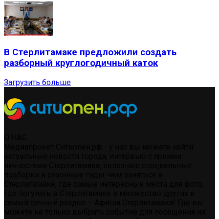
В Стерлитамаке предложили создать
разборный круглогодичный каток
Загрузить больше
О НАС
Медиапроект Ситиопен.рф - у нас вы можете найти:
актуальные новости города, интервью с яркими
личностями Стерлитамака, полезные специальные
подборки и сезонные гиды: чем заняться в
Стерлитамаке, где самые интересные места для фото,
где погулять в Стерлитамаке и множество других и
самый сочный раздел – Афиша Стерлитамака! Где вы
можете не только выбрать событие для посещения на