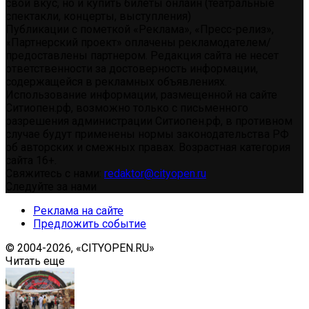
свой вкус, но и купить билеты онлайн (театральные
спектакли, концерты, выступления)
Публикации с пометкой «Реклама», «Пресс-релиз»,
«Партнерский проект» оплачены рекламодателем/
предоставлены партнером. Редакция сайта не несет
ответственности за достоверность информации,
содержащейся в рекламных объявлениях.
Использование информации, размещенной на сайте
Ситиопен.рф, возможно только с письменного
разрешения администрации Ситиопен.рф, в противном
случае будут применены нормы законодательства РФ
об авторских и смежных правах. Возрастная категория
сайта 16+.
Свяжитесь с нами:
redaktor@cityopen.ru
Следуйте за нами
Реклама на сайте
Предложить событие
© 2004-2026, «CITYOPEN.RU»
Читать еще