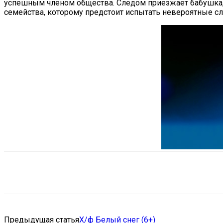
успешным членом общества. Следом приезжает бабушка, 
семейства, которому предстоит испытать невероятные с
Поделиться
VK
Telegram
Ema
Предыдущая статья
Х/ф Белый снег (6+)