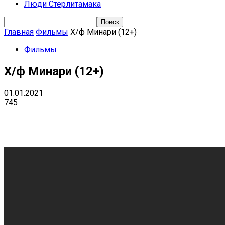
Люди Стерлитамака
Главная
Фильмы
Х/ф Минари (12+)
Фильмы
Х/ф Минари (12+)
01.01.2021
745
Поделиться
VK
Telegram
Ema