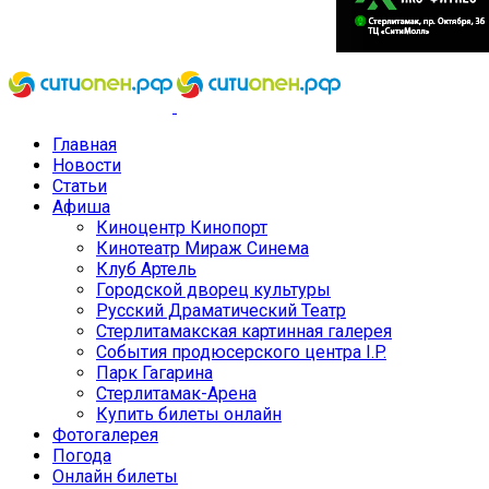
Главная
Новости
Статьи
Афиша
Киноцентр Кинопорт
Кинотеатр Мираж Синема
Клуб Артель
Городской дворец культуры
Русский Драматический Театр
Стерлитамакская картинная галерея
События продюсерского центра I.P.
Парк Гагарина
Стерлитамак-Арена
Купить билеты онлайн
Фотогалерея
Погода
Онлайн билеты