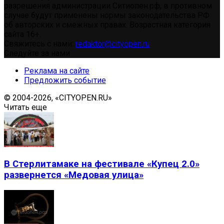
разрешения администрации Ситиопен.рф, в противном
случае будут применены нормы законодательства РФ
об авторских и смежных правах. Возрастная категория
сайта 16+.
Свяжитесь с нами:
redaktor@cityopen.ru
Следуйте за нами
Реклама на сайте
Предложить событие
© 2004-2026, «CITYOPEN.RU»
Читать еще
В Стерлитамаке на фестивале «Купец 2.0»
развернется «Медовая улица»