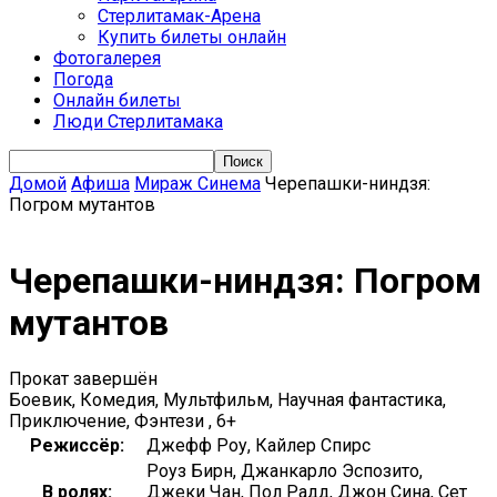
Стерлитамак-Арена
Купить билеты онлайн
Фотогалерея
Погода
Онлайн билеты
Люди Стерлитамака
Домой
Афиша
Мираж Синема
Черепашки-ниндзя:
Погром мутантов
Черепашки-ниндзя: Погром
мутантов
Прокат завершён
Боевик, Комедия, Мультфильм, Научная фантастика,
Приключение, Фэнтези , 6+
Режиссёр:
Джефф Роу, Кайлер Спирс
Роуз Бирн, Джанкарло Эспозито,
В ролях:
Джеки Чан, Пол Радд, Джон Сина, Сет