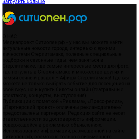
Загрузить больше
О НАС
Медиапроект Ситиопен.рф - у нас вы можете найти:
актуальные новости города, интервью с яркими
личностями Стерлитамака, полезные специальные
подборки и сезонные гиды: чем заняться в
Стерлитамаке, где самые интересные места для фото,
где погулять в Стерлитамаке и множество других и
самый сочный раздел – Афиша Стерлитамака! Где вы
можете не только выбрать событие для посещения на
свой вкус, но и купить билеты онлайн (театральные
спектакли, концерты, выступления)
Публикации с пометкой «Реклама», «Пресс-релиз»,
«Партнерский проект» оплачены рекламодателем/
предоставлены партнером. Редакция сайта не несет
ответственности за достоверность информации,
содержащейся в рекламных объявлениях.
Использование информации, размещенной на сайте
Ситиопен.рф, возможно только с письменного