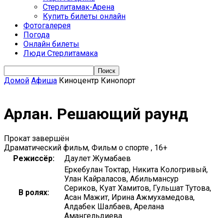
Стерлитамак-Арена
Купить билеты онлайн
Фотогалерея
Погода
Онлайн билеты
Люди Стерлитамака
Домой
Афиша
Киноцентр Кинопорт
Арлан. Решающий раунд
Прокат завершён
Драматический фильм, Фильм о спорте , 16+
Режиссёр:
Даулет Жумабаев
Еркебулан Токтар, Никита Кологривый,
Улан Кайраласов, Абильмансур
Сериков, Куат Хамитов, Гульшат Тутова,
В ролях:
Асан Мажит, Ирина Ажмухамедова,
Алдабек Шалбаев, Арелана
Амангельдиева