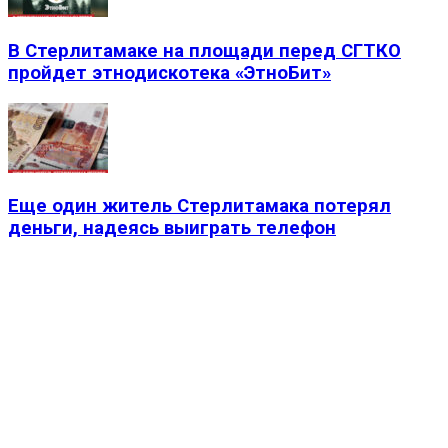
В Стерлитамаке на площади перед СГТКО
пройдет этнодискотека «ЭтноБит»
Еще один житель Стерлитамака потерял
деньги, надеясь выиграть телефон