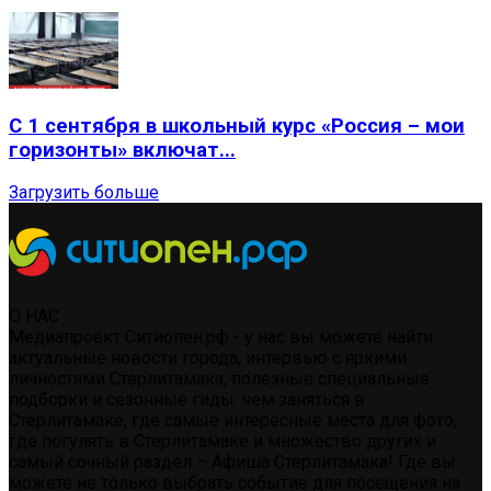
С 1 сентября в школьный курс «Россия – мои
горизонты» включат...
Загрузить больше
О НАС
Медиапроект Ситиопен.рф - у нас вы можете найти:
актуальные новости города, интервью с яркими
личностями Стерлитамака, полезные специальные
подборки и сезонные гиды: чем заняться в
Стерлитамаке, где самые интересные места для фото,
где погулять в Стерлитамаке и множество других и
самый сочный раздел – Афиша Стерлитамака! Где вы
можете не только выбрать событие для посещения на