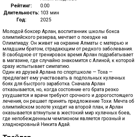
Рейтинг:
0.00
Длительность:
103 мин
Год:
2025
Молодой боксер Арлан, воспитанник школы бокса
олимпийского резерва, мечтает о поездке на
Олимпиаду. Он живет на окраине Алматы с матерью и
младшим братом, страдающим от редкого заболевания.
В свободное от тренировок время Арлан подрабатывает
в магазине, где случайно знакомится с Алиной, к которой
сразу испытывает симпатию.
Один из друзей Арлана по спортшколе — Тоха —
предлагает ему участвовать в подпольных кулачных
боях для быстрого заработка. Сначала Арлан
отказывается, но, когда состояние его брата резко
ухудшается и врачи требуют срочного и дорогостоящего
лечения, он решает принять предложение Тохи. Мечта об
олимпийском золоте уходит на второй план, и Арлан
оказывается втянутым в жестокий мир кулачных боев,
где непобежденным чемпионом является грозный и
хладнокровный Никита Адай.