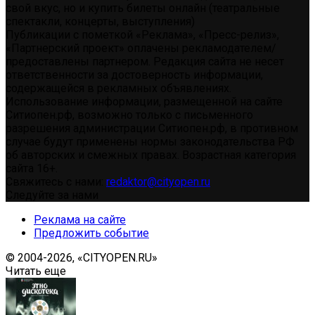
свой вкус, но и купить билеты онлайн (театральные
спектакли, концерты, выступления)
Публикации с пометкой «Реклама», «Пресс-релиз»,
«Партнерский проект» оплачены рекламодателем/
предоставлены партнером. Редакция сайта не несет
ответственности за достоверность информации,
содержащейся в рекламных объявлениях.
Использование информации, размещенной на сайте
Ситиопен.рф, возможно только с письменного
разрешения администрации Ситиопен.рф, в противном
случае будут применены нормы законодательства РФ
об авторских и смежных правах. Возрастная категория
сайта 16+.
Свяжитесь с нами:
redaktor@cityopen.ru
Следуйте за нами
Реклама на сайте
Предложить событие
© 2004-2026, «CITYOPEN.RU»
Читать еще