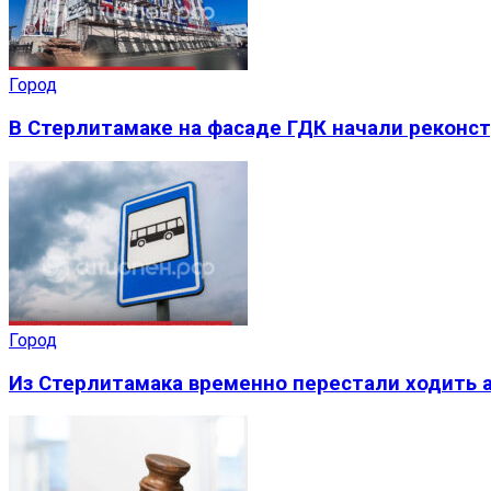
Город
В Стерлитамаке на фасаде ГДК начали реконс
Город
Из Стерлитамака временно перестали ходить а