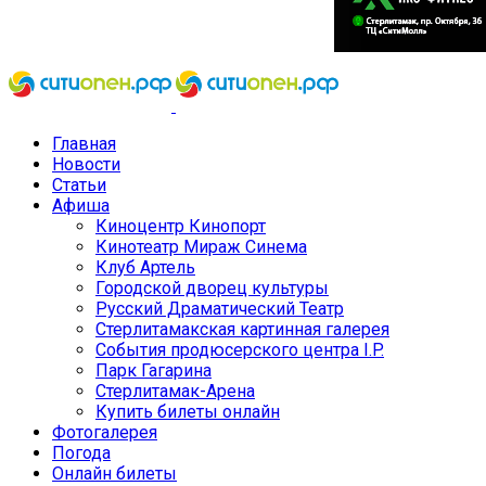
Главная
Новости
Статьи
Афиша
Киноцентр Кинопорт
Кинотеатр Мираж Синема
Клуб Артель
Городской дворец культуры
Русский Драматический Театр
Стерлитамакская картинная галерея
События продюсерского центра I.P.
Парк Гагарина
Стерлитамак-Арена
Купить билеты онлайн
Фотогалерея
Погода
Онлайн билеты