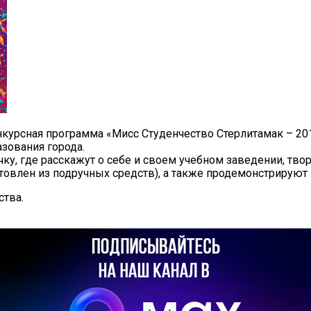
нкурсная программа «Мисс Студенчество Стерлитамак – 201
зования города.
чку, где расскажут о себе и своем учебном заведении, тв
отовлен из подручных средств), а также продемонстриру
ства.