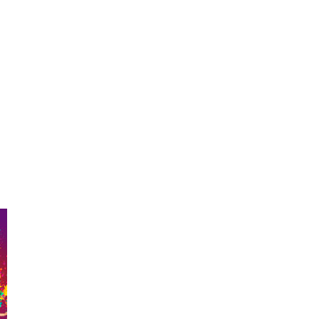
il
Copy URL