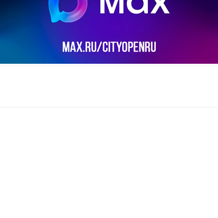
il
Copy URL