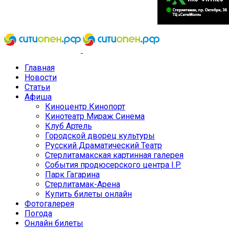
Главная
Новости
Статьи
Афиша
Киноцентр Кинопорт
Кинотеатр Мираж Синема
Клуб Артель
Городской дворец культуры
Русский Драматический Театр
Стерлитамакская картинная галерея
События продюсерского центра I.P.
Парк Гагарина
Стерлитамак-Арена
Купить билеты онлайн
Фотогалерея
Погода
Онлайн билеты