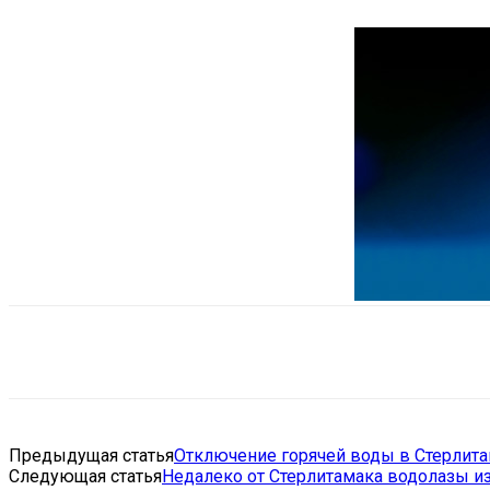
Поделиться
VK
Telegram
Ema
Предыдущая статья
Отключение горячей воды в Стерлитам
Следующая статья
Недалеко от Стерлитамака водолазы и