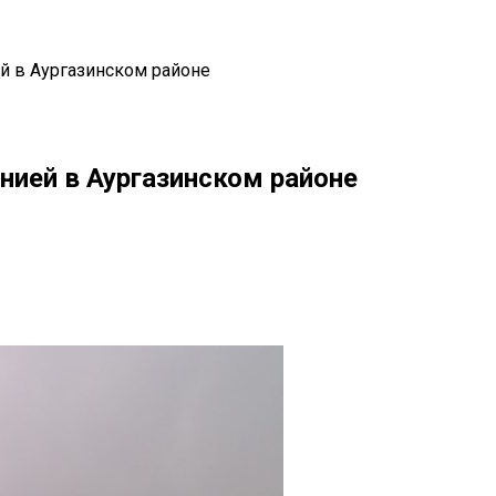
й в Аургазинском районе
ией в Аургазинском районе
il
Copy URL