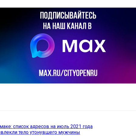
il
Copy URL
аке: список адресов на июль 2021 года
звлекли тело утонувшего мужчины