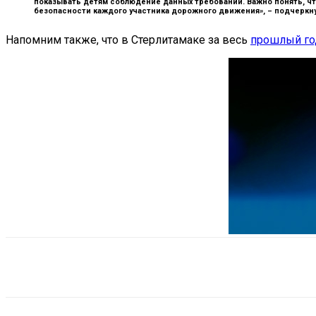
показывать детям соблюдение данных требований. Важно понять, ч
безопасности каждого участника дорожного движения», –
подчеркну
Напомним также, что в Стерлитамаке за весь
прошлый го
Поделиться
VK
Telegram
Ema