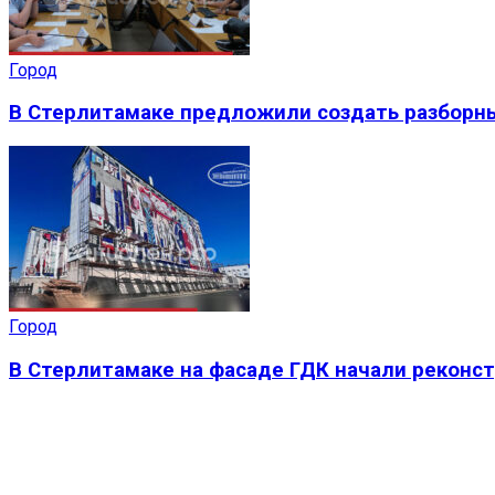
Город
В Стерлитамаке предложили создать разборн
Город
В Стерлитамаке на фасаде ГДК начали реконс