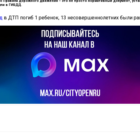
то Правила дорожного движения – это не просто нормативный документ, ус
ли в ГИБДД.
д
в ДТП погиб 1 ребенок, 13 несовершеннолетних были ра
il
Copy URL