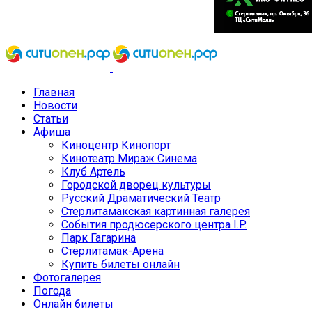
Главная
Новости
Статьи
Афиша
Киноцентр Кинопорт
Кинотеатр Мираж Синема
Клуб Артель
Городской дворец культуры
Русский Драматический Театр
Стерлитамакская картинная галерея
События продюсерского центра I.P.
Парк Гагарина
Стерлитамак-Арена
Купить билеты онлайн
Фотогалерея
Погода
Онлайн билеты