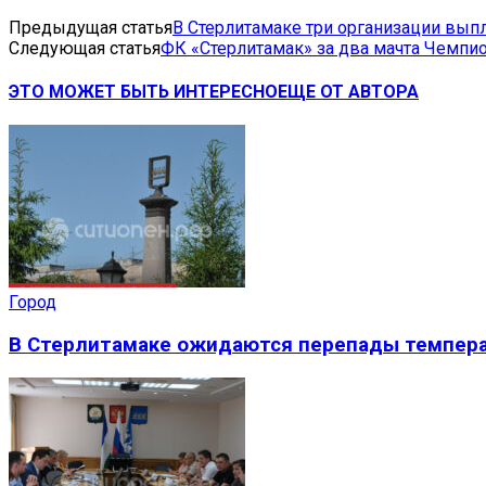
Предыдущая статья
В Стерлитамаке три организации вып
Следующая статья
ФК «Стерлитамак» за два мачта Чемпио
ЭТО МОЖЕТ БЫТЬ ИНТЕРЕСНО
ЕЩЕ ОТ АВТОРА
Город
В Стерлитамаке ожидаются перепады темпера