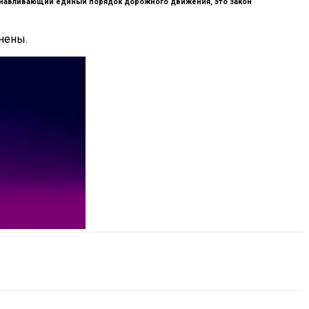
танавливающий единый порядок дорожного движения, это закон
нены.