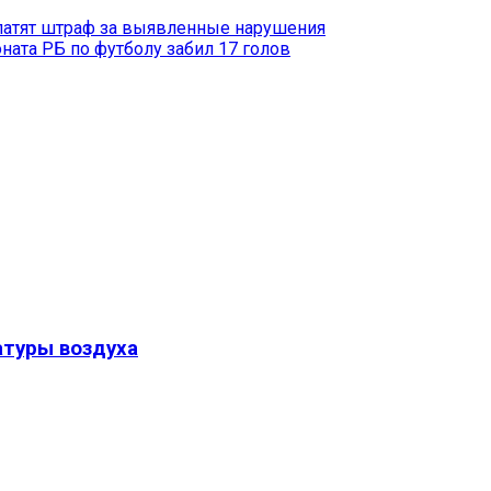
латят штраф за выявленные нарушения
ната РБ по футболу забил 17 голов
туры воздуха