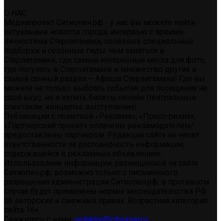
О НАС
Медиапроект Ситиопен.рф - у нас вы можете найти:
актуальные новости города, интервью с яркими
личностями Стерлитамака, полезные специальные
подборки и сезонные гиды: чем заняться в
Стерлитамаке, где самые интересные места для фото,
где погулять в Стерлитамаке и множество других и
самый сочный раздел – Афиша Стерлитамака! Где вы
можете не только выбрать событие для посещения на
свой вкус, но и купить билеты онлайн (театральные
спектакли, концерты, выступления)
Публикации с пометкой «Реклама», «Пресс-релиз»,
«Партнерский проект» оплачены рекламодателем/
предоставлены партнером. Редакция сайта не несет
ответственности за достоверность информации,
содержащейся в рекламных объявлениях.
Использование информации, размещенной на сайте
Ситиопен.рф, возможно только с письменного
разрешения администрации Ситиопен.рф, в противном
случае будут применены нормы законодательства РФ
об авторских и смежных правах. Возрастная категория
сайта 16+.
Свяжитесь с нами:
redaktor@cityopen.ru