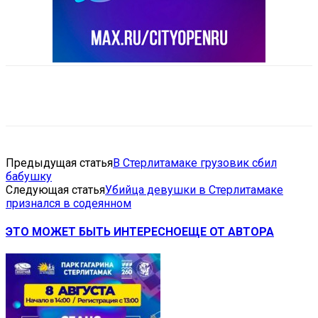
VK
Telegram
Email
Copy URL
Предыдущая статья
В Стерлитамаке грузовик сбил
бабушку
Следующая статья
Убийца девушки в Стерлитамаке
признался в содеянном
ЭТО МОЖЕТ БЫТЬ ИНТЕРЕСНО
ЕЩЕ ОТ АВТОРА