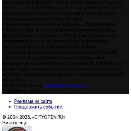
самый сочный раздел – Афиша Стерлитамака! Где вы
можете не только выбрать событие для посещения на
свой вкус, но и купить билеты онлайн (театральные
спектакли, концерты, выступления)
Публикации с пометкой «Реклама», «Пресс-релиз»,
«Партнерский проект» оплачены рекламодателем/
предоставлены партнером. Редакция сайта не несет
ответственности за достоверность информации,
содержащейся в рекламных объявлениях.
Использование информации, размещенной на сайте
Ситиопен.рф, возможно только с письменного
разрешения администрации Ситиопен.рф, в противном
случае будут применены нормы законодательства РФ
об авторских и смежных правах. Возрастная категория
сайта 16+.
Свяжитесь с нами:
redaktor@cityopen.ru
Следуйте за нами
Реклама на сайте
Предложить событие
© 2004-2026, «CITYOPEN.RU»
Читать еще