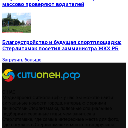
массово проверяют водителей
Благоустройство и будущая спортплощадка:
Стерлитамак посетил замминистра ЖКХ РБ
Загрузить больше
О НАС
Медиапроект Ситиопен.рф - у нас вы можете найти:
актуальные новости города, интервью с яркими
личностями Стерлитамака, полезные специальные
подборки и сезонные гиды: чем заняться в
Стерлитамаке, где самые интересные места для фото,
где погулять в Стерлитамаке и множество других и