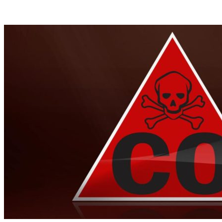
VK
Telegram
Email
Copy URL