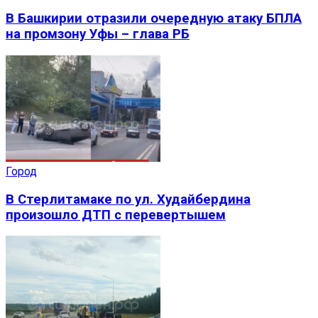
В Башкирии отразили очередную атаку БПЛА
на промзону Уфы – глава РБ
Город
В Стерлитамаке по ул. Худайбердина
произошло ДТП с перевертышем