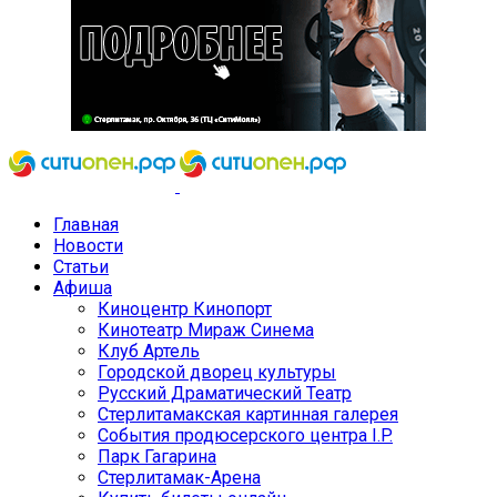
Главная
Новости
Статьи
Афиша
Киноцентр Кинопорт
Кинотеатр Мираж Синема
Клуб Артель
Городской дворец культуры
Русский Драматический Театр
Стерлитамакская картинная галерея
События продюсерского центра I.P.
Парк Гагарина
Стерлитамак-Арена