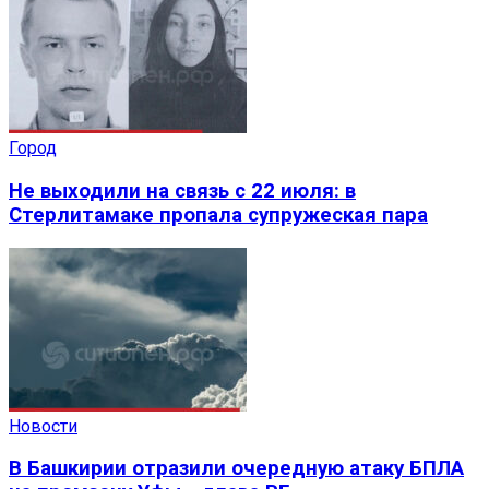
Город
Не выходили на связь с 22 июля: в
Стерлитамаке пропала супружеская пара
Новости
В Башкирии отразили очередную атаку БПЛА