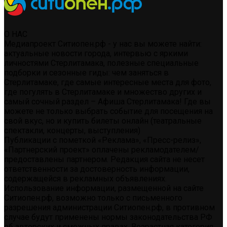
О НАС
Медиапроект Ситиопен.рф - у нас вы можете найти:
актуальные новости города, интервью с яркими
личностями Стерлитамака, полезные специальные
подборки и сезонные гиды: чем заняться в
Стерлитамаке, где самые интересные места для фото,
где погулять в Стерлитамаке и множество других и
самый сочный раздел – Афиша Стерлитамака! Где вы
можете не только выбрать событие для посещения на
свой вкус, но и купить билеты онлайн (театральные
спектакли, концерты, выступления)
Публикации с пометкой «Реклама», «Пресс-релиз»,
«Партнерский проект» оплачены рекламодателем/
предоставлены партнером. Редакция сайта не несет
ответственности за достоверность информации,
содержащейся в рекламных объявлениях.
Использование информации, размещенной на сайте
Ситиопен.рф, возможно только с письменного
разрешения администрации Ситиопен.рф, в противном
случае будут применены нормы законодательства РФ
об авторских и смежных правах. Возрастная категория