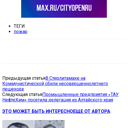
ТЕГИ
пожар
VK
Telegram
Email
Copy URL
Предыдущая статья
В Стерлитамаке на
Коммунистической сбили несовершеннолетнего
пешехода
Следующая статья
Промышленные предприятия «ТАУ
НефтеХим» посетила делегация из Алтайского края
ЭТО МОЖЕТ БЫТЬ ИНТЕРЕСНО
ЕЩЕ ОТ АВТОРА