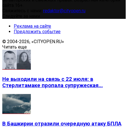
сайта 16+.
Свяжитесь с нами:
redaktor@cityopen.ru
Следуйте за нами
Реклама на сайте
Предложить событие
© 2004-2026, «CITYOPEN.RU»
Читать еще
Не выходили на связь с 22 июля: в
Стерлитамаке пропала супружеская...
В Башкирии отразили очередную атаку БПЛА