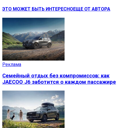
ЭТО МОЖЕТ БЫТЬ ИНТЕРЕСНО
ЕЩЕ ОТ АВТОРА
Реклама
Семейный отдых без компромиссов: как
JAECOO J6 заботится о каждом пассажире