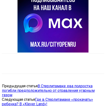
VK
Telegram
Email
Copy URL
Предыдущая статья
В Стерлитамаке два подростка
погибли предположительно от отравления угарным
газом
Следующая статья
Где в Стерлитамаке «прокачать»
ребенка? В «Klever Land»!