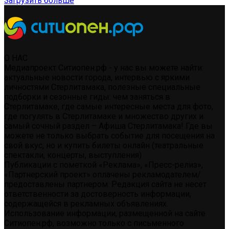
Загрузить больше
О НАС
Медиапроект Ситиопен.рф - у нас вы можете найти:
актуальные новости города, интервью с яркими
личностями Стерлитамака, полезные специальные
подборки и сезонные гиды: чем заняться в
Стерлитамаке, где самые интересные места для фото,
где погулять в Стерлитамаке и множество других и
самый сочный раздел – Афиша Стерлитамака! Где вы
можете не только выбрать событие для посещения на
свой вкус, но и купить билеты онлайн (театральные
спектакли, концерты, выступления)
Публикации с пометкой «Реклама», «Пресс-релиз»,
«Партнерский проект» оплачены рекламодателем/
предоставлены партнером. Редакция сайта не несет
ответственности за достоверность информации,
содержащейся в рекламных объявлениях.
Использование информации, размещенной на сайте
Ситиопен.рф, возможно только с письменного