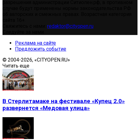
разрешения администрации Ситиопен.рф, в противном
случае будут применены нормы законодательства РФ
об авторских и смежных правах. Возрастная категория
сайта 16+.
Свяжитесь с нами:
redaktor@cityopen.ru
Следуйте за нами
Реклама на сайте
Предложить событие
© 2004-2026, «CITYOPEN.RU»
Читать еще
В Стерлитамаке на фестивале «Купец 2.0»
развернется «Медовая улица»