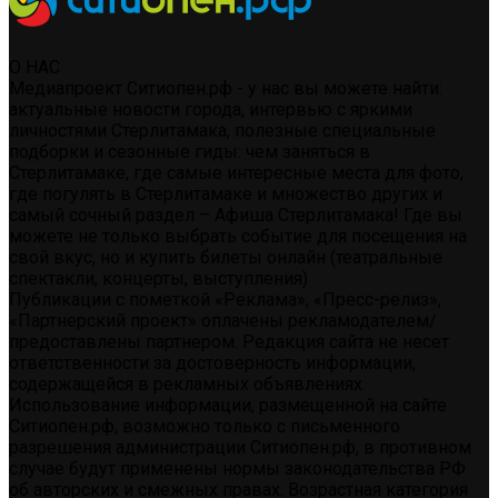
О НАС
Медиапроект Ситиопен.рф - у нас вы можете найти:
актуальные новости города, интервью с яркими
личностями Стерлитамака, полезные специальные
подборки и сезонные гиды: чем заняться в
Стерлитамаке, где самые интересные места для фото,
где погулять в Стерлитамаке и множество других и
самый сочный раздел – Афиша Стерлитамака! Где вы
можете не только выбрать событие для посещения на
свой вкус, но и купить билеты онлайн (театральные
спектакли, концерты, выступления)
Публикации с пометкой «Реклама», «Пресс-релиз»,
«Партнерский проект» оплачены рекламодателем/
предоставлены партнером. Редакция сайта не несет
ответственности за достоверность информации,
содержащейся в рекламных объявлениях.
Использование информации, размещенной на сайте
Ситиопен.рф, возможно только с письменного
разрешения администрации Ситиопен.рф, в противном
случае будут применены нормы законодательства РФ
об авторских и смежных правах. Возрастная категория