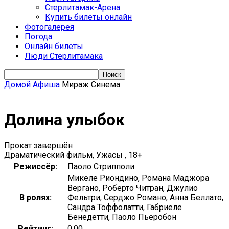
Стерлитамак-Арена
Купить билеты онлайн
Фотогалерея
Погода
Онлайн билеты
Люди Стерлитамака
Домой
Афиша
Мираж Синема
Долина улыбок
Прокат завершён
Драматический фильм, Ужасы , 18+
Режиссёр:
Паоло Стрипполи
Микеле Риондино, Романа Маджора
Вергано, Роберто Читран, Джулио
В ролях:
Фельтри, Серджо Романо, Анна Беллато,
Сандра Тоффолатти, Габриеле
Бенедетти, Паоло Пьеробон
Рейтинг:
0.00