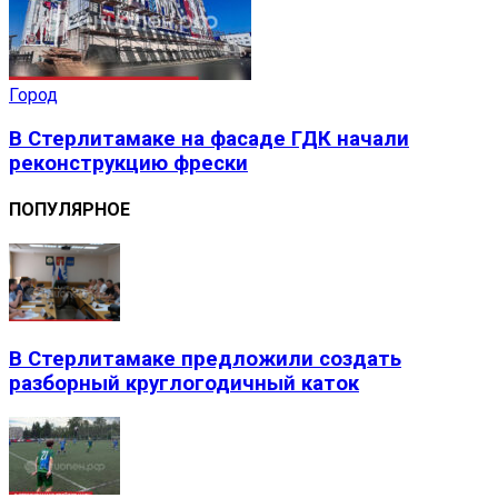
Город
В Стерлитамаке на фасаде ГДК начали
реконструкцию фрески
ПОПУЛЯРНОЕ
В Стерлитамаке предложили создать
разборный круглогодичный каток