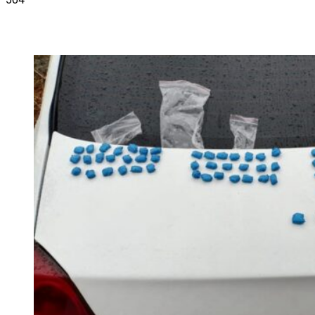
VK
Telegram
Email
Copy URL