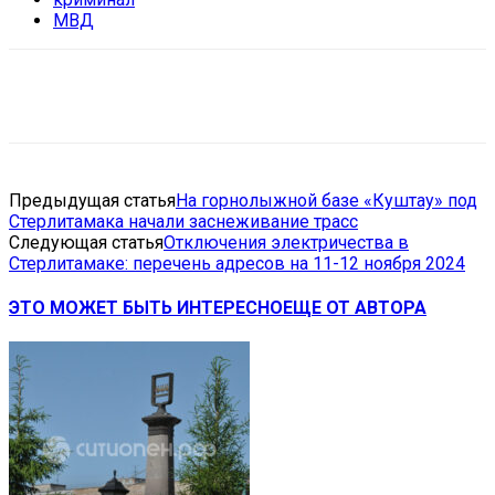
МВД
VK
Telegram
Email
Copy URL
Предыдущая статья
На горнолыжной базе «Куштау» под
Стерлитамака начали заснеживание трасс
Следующая статья
Отключения электричества в
Стерлитамаке: перечень адресов на 11-12 ноября 2024
ЭТО МОЖЕТ БЫТЬ ИНТЕРЕСНО
ЕЩЕ ОТ АВТОРА