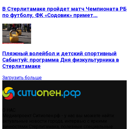
В Стерлитамаке пройдет матч Чемпионата РБ
по футболу, ФК «Содовик» примет...
Пляжный волейбол и детский спортивный
Сабантуй: программа Дня физкультурника в
Стерлитамаке
Загрузить больше
О НАС
Медиапроект Ситиопен.рф - у нас вы можете найти:
актуальные новости города, интервью с яркими
личностями Стерлитамака, полезные специальные