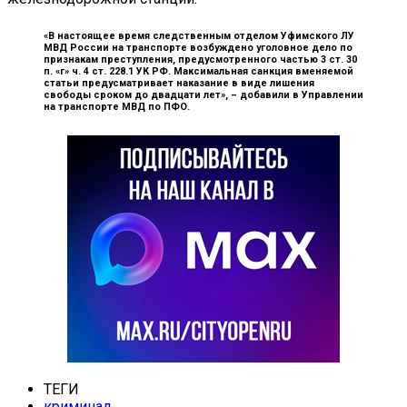
«В настоящее время следственным отделом Уфимского ЛУ
МВД России на транспорте возбуждено уголовное дело по
признакам преступления, предусмотренного частью 3 ст. 30
п. «г» ч. 4 ст. 228.1 УК РФ. Максимальная санкция вменяемой
статьи предусматривает наказание в виде лишения
свободы сроком до двадцати лет», –
добавили в Управлении
на транспорте МВД по ПФО.
ТЕГИ
криминал