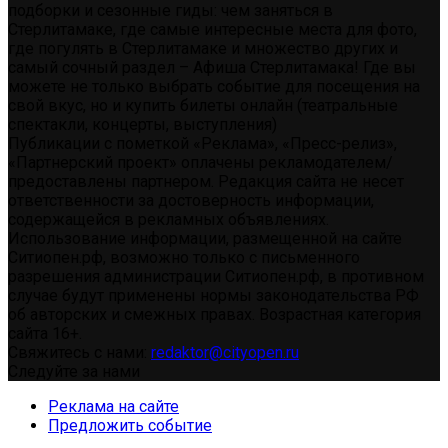
подборки и сезонные гиды: чем заняться в
Стерлитамаке, где самые интересные места для фото,
где погулять в Стерлитамаке и множество других и
самый сочный раздел – Афиша Стерлитамака! Где вы
можете не только выбрать событие для посещения на
свой вкус, но и купить билеты онлайн (театральные
спектакли, концерты, выступления)
Публикации с пометкой «Реклама», «Пресс-релиз»,
«Партнерский проект» оплачены рекламодателем/
предоставлены партнером. Редакция сайта не несет
ответственности за достоверность информации,
содержащейся в рекламных объявлениях.
Использование информации, размещенной на сайте
Ситиопен.рф, возможно только с письменного
разрешения администрации Ситиопен.рф, в противном
случае будут применены нормы законодательства РФ
об авторских и смежных правах. Возрастная категория
сайта 16+.
Свяжитесь с нами:
redaktor@cityopen.ru
Следуйте за нами
Реклама на сайте
Предложить событие