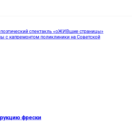
il
Copy URL
-поэтический спектакль «оЖИВшие страницы»
ы с капремонтом поликлиники на Советской
трукцию фрески