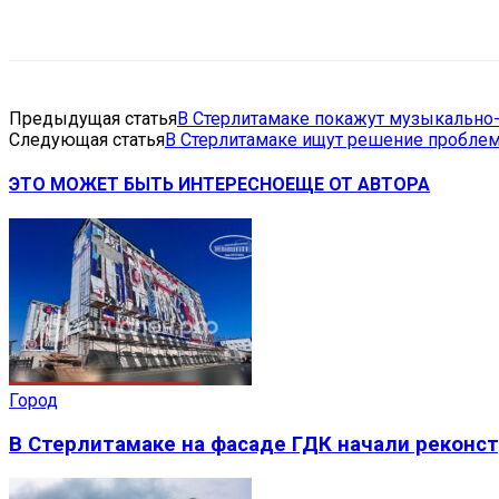
Поделиться
VK
Telegram
Ema
Предыдущая статья
В Стерлитамаке покажут музыкально
Следующая статья
В Стерлитамаке ищут решение проблем
ЭТО МОЖЕТ БЫТЬ ИНТЕРЕСНО
ЕЩЕ ОТ АВТОРА
Город
В Стерлитамаке на фасаде ГДК начали реконс