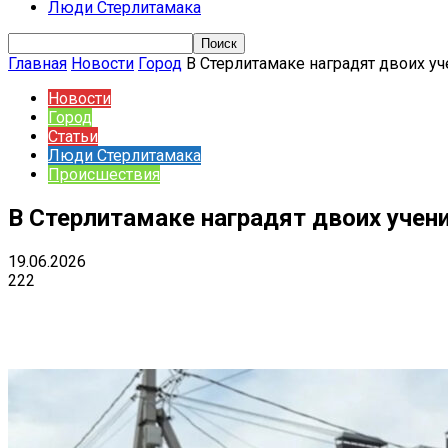
Люди Стерлитамака
Главная
Новости
Город
В Стерлитамаке наградят двоих у
Новости
Город
Статьи
Люди Стерлитамака
Происшествия
В Стерлитамаке наградят двоих учен
19.06.2026
222
Поделиться
VK
Telegram
Ema