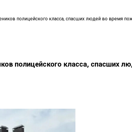
чеников полицейского класса, спасших людей во время по
иков полицейского класса, спасших л
il
Copy URL