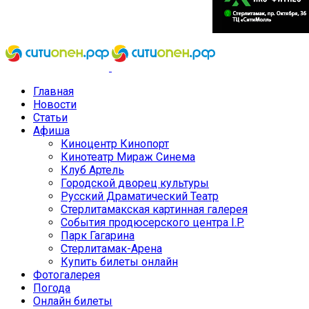
Главная
Новости
Статьи
Афиша
Киноцентр Кинопорт
Кинотеатр Мираж Синема
Клуб Артель
Городской дворец культуры
Русский Драматический Театр
Стерлитамакская картинная галерея
События продюсерского центра I.P.
Парк Гагарина
Стерлитамак-Арена
Купить билеты онлайн
Фотогалерея
Погода
Онлайн билеты