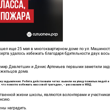
шел еще 25 мая в многоквартирном доме по ул. Машиност
жертв удалось избежать благодаря бдительности двух вос
ир Давлетшин и Денис Артемьев первыми заметили задым
 жильцов дома.
зону задымления. Ребята действовали четко: вывели на улицу пожилых люде
 что помогло избежать массовой трагедии», –
рассказали в МВД.
ественной жизни школы, являются волонтерами и участник
енсию.
ны наградить.