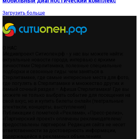
мобильный диагностический комплекс
Загрузить больше
О НАС
Медиапроект Ситиопен.рф - у нас вы можете найти:
актуальные новости города, интервью с яркими
личностями Стерлитамака, полезные специальные
подборки и сезонные гиды: чем заняться в
Стерлитамаке, где самые интересные места для фото,
где погулять в Стерлитамаке и множество других и
самый сочный раздел – Афиша Стерлитамака! Где вы
можете не только выбрать событие для посещения на
свой вкус, но и купить билеты онлайн (театральные
спектакли, концерты, выступления)
Публикации с пометкой «Реклама», «Пресс-релиз»,
«Партнерский проект» оплачены рекламодателем/
предоставлены партнером. Редакция сайта не несет
ответственности за достоверность информации,
содержащейся в рекламных объявлениях.