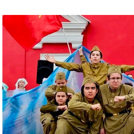
VK
Telegram
Email
Copy URL