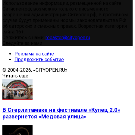
Использование информации, размещенной на сайте
Ситиопен.рф, возможно только с письменного
разрешения администрации Ситиопен.рф, в противном
случае будут применены нормы законодательства РФ
об авторских и смежных правах. Возрастная категория
сайта 16+.
Свяжитесь с нами:
redaktor@cityopen.ru
Следуйте за нами
Реклама на сайте
Предложить событие
© 2004-2026, «CITYOPEN.RU»
Читать еще
В Стерлитамаке на фестивале «Купец 2.0»
развернется «Медовая улица»