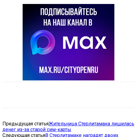
VK
Telegram
Email
Copy URL
Предыдущая статья
Жительница Стерлитамака лишилась
денег из-за старой сим-карты
Следующая статья
В Стерлитамаке наградят двоих